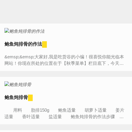
鲍鱼炖排骨的作法
&emsp;&emsp;大家好,我是吃货谷的小编！很喜悦你能光临本
网站！你现在所处的位置在于【秋季菜单】栏目底下，今天将
为大家带来的是“【鲍鱼炖排骨的作法】”的详细内容介绍，如果
你...
鲍鱼炖排骨
用料 肋排150g 鲍鱼适量 胡萝卜适量 姜片
适量 香叶适量 盐适量 鲍鱼炖排骨的作法步骤 1.
鲍鱼去内脏洗净，外壳用刷子刷洗（具体作法大家也可...