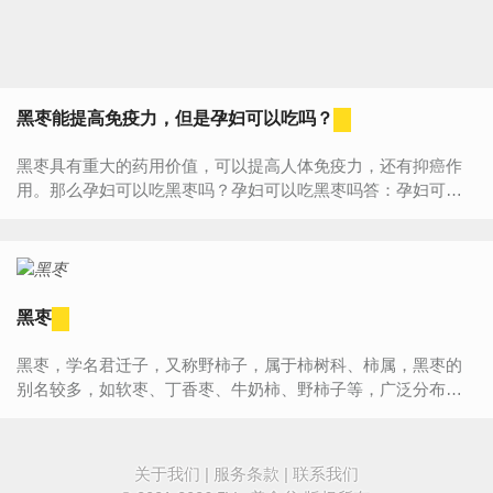
黑枣能提高免疫力，但是孕妇可以吃吗？
黑枣具有重大的药用价值，可以提高人体免疫力，还有抑癌作
用。那么孕妇可以吃黑枣吗？孕妇可以吃黑枣吗答：孕妇可以
吃黑枣。孕妇吃黑枣的好处：黑枣能补中益气，养胃健脾，养
血壮神，润心肺...
黑枣
黑枣，学名君迁子，又称野柿子，属于柿树科、柿属，黑枣的
别名较多，如软枣、丁香枣、牛奶柿、野柿子等，广泛分布于
我国北方地区，主要分为有核和无核两种，主要的品种有大核
黑枣、牛奶枣和...
关于我们
|
服务条款
|
联系我们