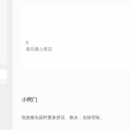
8
最后撒上葱花
小窍门
泡发猴头菇时要多挤压、换水，去除苦味。