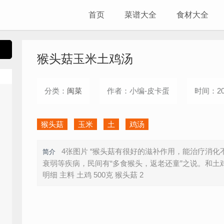
首页
菜谱大全
食材大全
猴头菇玉米土鸡汤
分类：
闽菜
作者：小编-皮卡蛋
时间：202
猴头菇
玉米
土
鸡汤
4张图片 “猴头菇有很好的滋补作用，能治疗消
简介
衰弱等疾病，民间有“多食猴头，返老还童”之说。和土
明细 主料 土鸡 500克 猴头菇 2