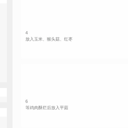
4
放入玉米、猴头菇、红枣
6
等鸡肉酥烂后放入平菇