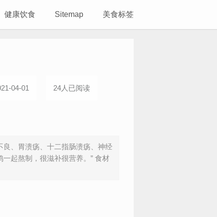
健康饮食
Sitemap
美食标签
1-04-01
24人已阅读
化不良、胃溃疡、十二指肠溃疡、神经
鸡一起熬制，很滋补很营养。” 食材