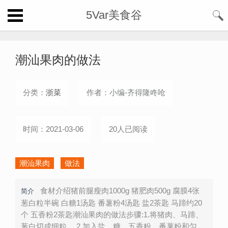
5Var美食谷
潮汕果肉的做法
分类：
浙菜
作者：小编-齐得隆咚呛
时间：2021-03-06
20人已阅读
潮汕果肉
做法
食材介绍猪前腿瘦肉1000g 猪肥肉500g 腐膜4张
简介
葱白粒半碗 白糖1汤匙 番薯粉4汤匙 盐2茶匙 马蹄约20
个 五香粉2茶匙潮汕果肉的做法步骤:1.将猪肉、马蹄、
葱白切成细粒。 2.加入盐、糖、五香粉、番薯粉和匀。