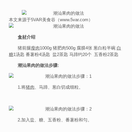
本文来源于5VAR美食谷（www.5var.com）
食材
介绍
猪前腿
瘦肉
1000g 猪肥肉500g 腐膜4张 葱白粒半碗
白
糖
1汤匙 番薯粉4汤匙 盐2茶匙 马蹄约20个 五香粉2茶匙
潮汕果肉的做法步骤:
1.将
猪肉
、马蹄、葱白切成细粒。
2.加入盐、糖、五香粉、番薯粉和匀。