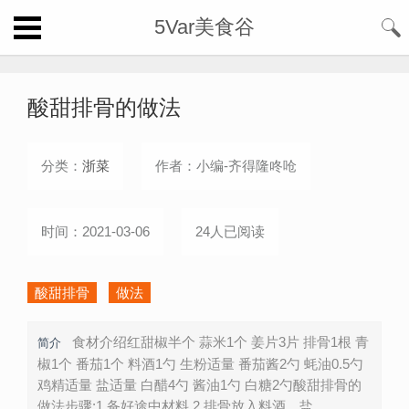
5Var美食谷
酸甜排骨的做法
分类：
浙菜
作者：小编-齐得隆咚呛
时间：2021-03-06
24人已阅读
酸甜排骨
做法
食材介绍红甜椒半个 蒜米1个 姜片3片 排骨1根 青
简介
椒1个 番茄1个 料酒1勺 生粉适量 番茄酱2勺 蚝油0.5勺
鸡精适量 盐适量 白醋4勺 酱油1勺 白糖2勺酸甜排骨的
做法步骤:1.备好途中材料 2.排骨放入料酒，盐