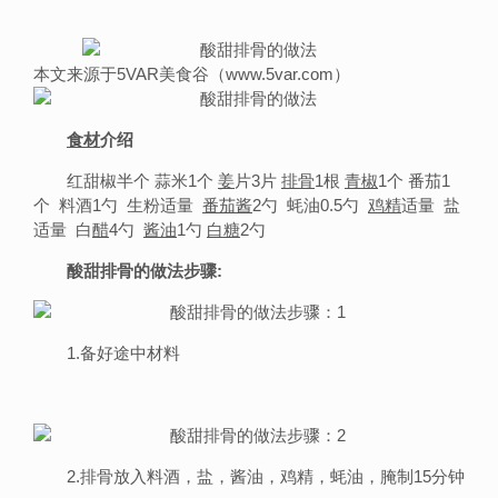
本文来源于5VAR美食谷（www.5var.com）
食材
介绍
红甜椒半个 蒜米1个
姜
片3片
排骨
1根
青椒
1个 番茄1
个 料酒1勺 生粉适量
番茄酱
2勺 蚝油0.5勺
鸡精
适量 盐
适量 白
醋
4勺
酱油
1勺
白糖
2勺
酸甜排骨的做法步骤:
1.备好途中材料
2.排骨放入料酒，盐，酱油，鸡精，蚝油，腌制15分钟