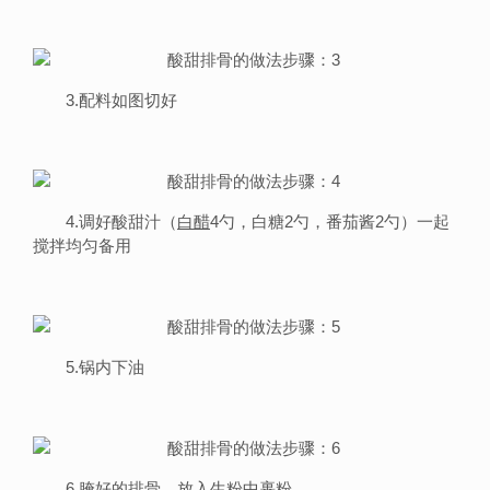
3.配料如图切好
4.调好酸甜汁（
白醋
4勺，白糖2勺，番茄酱2勺）一起
搅拌均匀备用
5.锅内下油
6.腌好的排骨，放入生粉中裹粉