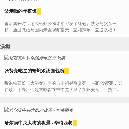
父亲做的年夜饭
餐后离开时，老大给外公和弟弟都发了红包。紫薇与父亲一
起，通过微信与国内亲友视频聊天，互相拜年，互送祝福！这
就是我们在澳洲过的中国年！父母的健康长寿就是儿女的幸
福，可惜紫薇母亲...
汤类
张贤亮吃过的蛤蜊浓汤面包碗
听说铁部长《大浴女》里的方毕祖是张贤亮。 书咱没读完，实
在读不下去。但是本吃货在书中竟读到了加州美食——奶油蛤
蜊浓汤面包碗，译文如下： “黄昏去了著名的金门大桥。夕阳...
哈尔滨中央大街的夜景 - 华梅西餐