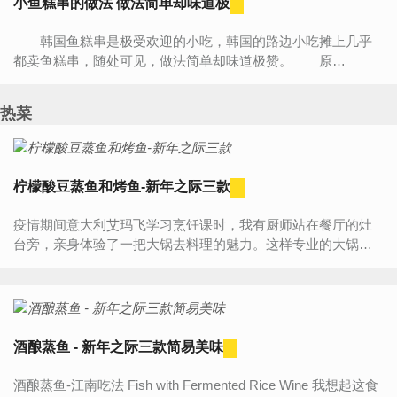
小鱼糕串的做法 做法简单却味道极
韩国鱼糕串是极受欢迎的小吃，韩国的路边小吃摊上几乎
都卖鱼糕串，随处可见，做法简单却味道极赞。 原
料： 鱼糕300g，鳀鱼高汤4升，香菇贡丸4个，贡丸4个，鳕
鱼丸4个，鱼豆腐4...
热菜
柠檬酸豆蒸鱼和烤鱼-新年之际三款
疫情期间意大利艾玛飞学习烹饪课时，我有厨师站在餐厅的灶
台旁，亲身体验了一把大锅去料理的魅力。这样专业的大锅，
和我们家用的小锅相比，确实感觉完全不同。尤其是他们看着
他们如...
酒酿蒸鱼 - 新年之际三款简易美味
酒酿蒸鱼-江南吃法 Fish with Fermented Rice Wine 我想起这食