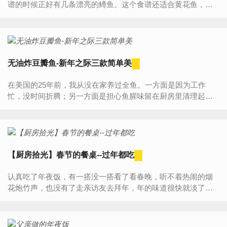
谱的时候正好有几条漂亮的鳟鱼。这个食谱还适合黄花鱼，鲈
鱼，需要肉质细嫩的鱼比较好。鲜亮的鱼，要保证原味和鲜嫩...
无油炸豆瓣鱼-新年之际三款简单美
在美国的25年前，我从没在家养过全鱼。一方面是因为工作
忙，没时间折腾；另一方面是担心鱼腥味留在厨房里清理起来
太麻烦。 退休后静下心来，才发现做鱼其实没有那么复杂。近
些年里...
【厨房拾光】春节的餐桌--过年都吃
认真吃了年夜饭，有一搭没一搭看了看春晚，听不着热闹的烟
花炮竹声，也没有了走亲访友去拜年，年的味道很快就淡了。
加上儿子在学校没有回来，年夜饭的做饭热情也一直淡淡的。
记忆中...