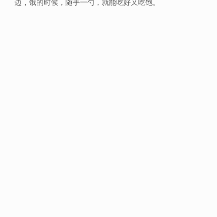
边，饿的时候，随手一勺，就能吃好又吃饱。