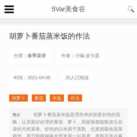
5Var美食谷
胡萝卜番茄蒸米饭的作法
分类：
春季菜谱
作者：小编-皮卡蛋
时间：2021-04-08
25人已阅读
胡萝卜
番茄
米饭
作法
胡萝卜番茄蒸米饭是用简单的加姜炒热的策
简介
略，让居家好处理的番茄、萝卜、高丽菜都能散发出自
身的天然菜香。炒热的白米易于蒸熟，也更能吸收蔬菜
精华。用万能电锅将全部米菜一起蒸煮。煮熟后加点麻