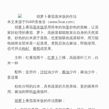
本文来源于5VAR美食谷（www.5var.com）
胡
萝卜
番茄
蒸
米饭
是用简单的加
姜
炒热的策略，让居
家好处理的番茄、萝卜、高丽菜都能散发出自身的天然菜
香。炒热的白米易于蒸熟，也更能吸收蔬菜精华。用万能
电锅将全部米菜一起蒸煮。煮熟后加点麻油，即能使用。
也可拌点
枸杞
、
葡萄
或坚果。
主料：红番茄两个，
红萝卜
三棵，高丽菜叶三片，白
米一杯
配料：盐些许，
沙拉
油少许，
酱油
少许，麻油少许，
姜适量
粒粒分明的白米，具有蔬菜的天然美味、姜的驱寒作
用。麻油则帮助
血
液循环。
胡萝卜
番茄蒸米饭的作法图解：