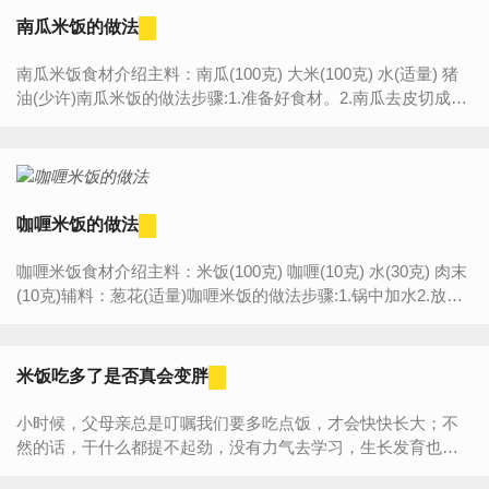
南瓜米饭的做法
南瓜米饭食材介绍主料：南瓜(100克) 大米(100克) 水(适量) 猪
油(少许)南瓜米饭的做法步骤:1.准备好食材。2.南瓜去皮切成1
厘米见方的小粒子，米洗干净入适量的水和一小勺猪...
咖喱米饭的做法
咖喱米饭食材介绍主料：米饭(100克) 咖喱(10克) 水(30克) 肉末
(10克)辅料：葱花(适量)咖喱米饭的做法步骤:1.锅中加水2.放入
咖喱膏，融化，备用3.热锅加油，放入肉末炒熟4.加入米...
米饭吃多了是否真会变胖
小时候，父母亲总是叮嘱我们要多吃点饭，才会快快长大；不
然的话，干什么都提不起劲，没有力气去学习，生长发育也会
跟不上。 长大之后，我们又经常听自己的父母提醒，千万不