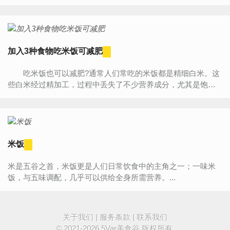
取。实际上，主食的摄入能带来饱腹感，在一定程度上可以起
到节制饮...
加入3种食物吃米饭可减肥
吃米饭也可以减肥?通常人们常吃的米饭都是精细白米。这
些白米经过精加工，过程中丢失了不少营养成分，尤其是饱腹
感好的膳食纤维，剩下的营养多是碳水化合物。如果要想吃...
米饭
米是五谷之首，米饭更是人们日常饮食中的主角之一；一味米
饭，与五味调配，几乎可以供给全身所需营养。...
关于我们
|
服务条款
|
联系我们
© 2021-2026
5Var美食谷
版权所有.