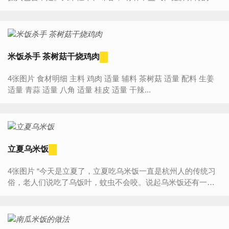
效，为掌管家人吃喝的我，会时常煮上各种各样的花样米饭。
葱油...
米饭杀手 茶树菇干烧鸡肉
4张图片 食材明细 主料 鸡肉 适量 辅料 茶树菇 适量 配料 生姜
适量 青蒜 适量 八角 适量 桂皮 适量 干辣...
立夏乌米饭
4张图片 “今天是立夏了，立夏吃乌米饭一直是杭州人的传统习
俗，老人们说吃了乌饭叶，蚊虫不会咬。说起乌米饭还有一个
传说：战国时期，孙膑被迫害关在猪舍，老狱卒用乌树叶煮出
乌黑...