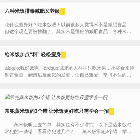
要...
六种米饭排毒减肥又养颜
吃什么瘦身好？吃米饭吧！以前很多人觉得米不是减肥食品，
但这个观点要被推翻了。其实米是很好的减肥食品，各种米的
功效各不相同，例如薏米就有排毒养颜的功效。最近吃薏米减...
给米饭加点“料” 轻松瘦身
&ldquo;我好饿啊。&rdquo;减肥的人往往只吃水果，小零食来控
制进食量，到最后反而饿的发慌，让自己难受。坚持不住的让
人到最后无非就是放开嘴大吃特吃。其实，减肥可以在主...
常犯蒸米饭的3个错 让米饭更好吃只需学会一招
蒸米饭听上去简单，其实也有不少讲究，以下是蒸米饭时
常犯的一些错，看看你犯过几个? 蒸米饭常犯3个错，学会
一招让米饭更好吃 米淘很多遍。很多人淘米时一淘就是四...