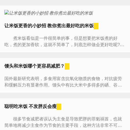
让米饭更香的小妙招 教你煮出最好吃的米饭
煮米饭看似是一件很简单的事，但是想要把米饭煮的好
吃，煮的更加香软，这就不简单了，到底怎样做会更好吃呢?快
随菜谱网小编一起去看看吧，有什么小绝招可以让米饭煮的更
加好...
馒头和米饭哪个更容易减肥？
国外最新研究表明，多食用富含抗氧化物质的食物，对抗疲劳
和缓解压力有显著作用。馒头中有比大米中多得多的硒、谷胱
苷肽，它们具有抗脂质过氧化的作用，阻断自由基对细胞的...
聪明吃米饭 不发胖反会瘦
很多节食减肥者误认为主食是导致肥胖的罪魁祸首，也就
简单地将减少主食作为节食的主要手段，这种方法非常不可