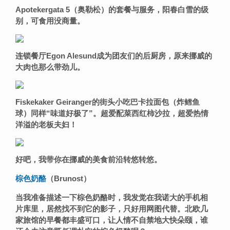
Apotekergata 5（奥勒松）的套餐与服务，阳春白雪的级
别，可食用没商量。
连锁餐厅
Egon Alesund成为团友们的后厨房，原来挪威的
大肉也那么带劲儿。
Fiskekaker Geiranger的街头小吃巴卡拉面包（炸鳕鱼
球）同样“味道好极了”。超爱配菜西红柿沙拉，超爱热情
洋溢的老板夫妇！
好吧，我带你在挪威的美食前沿转悠转悠。
棕色奶酪
（
Brunost）
当我准备描述一下棕色奶酪时，我发觉在我诺大的手机相
片库里，居然找不到它的影子，只好用网图代替。北欧几
家旅馆的早餐都丰盛可口，让人情不自禁地大快朵颐，谁