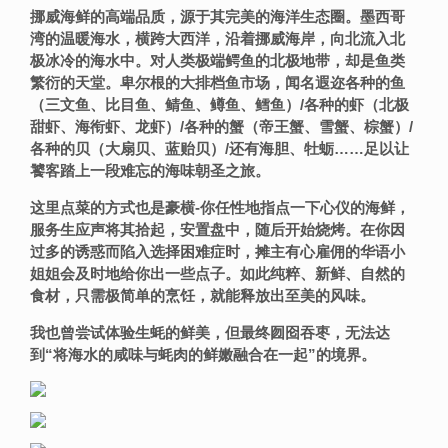
挪威海鲜的高端品质，源于其
完美的海洋生态圈。墨西哥
湾的温暖海水，横跨大西洋，沿着挪威海岸，向北流入北
极冰冷的海水中。对人类极端鳄鱼的北极地带，却是鱼类
繁衍的天堂。卑尔根的大排档鱼市场，闻名遐迩各种的鱼
（三文鱼、比目鱼、鲭鱼、鳟鱼、鳕鱼）/各种的虾（北极
甜虾、海衔虾、龙虾）/各种的蟹（帝王蟹、雪蟹、棕蟹）/
各种的贝（大扇贝、蓝贻贝）/还有海胆、牡蛎……足以让
饕客踏上一段难忘的海味朝圣之旅。
这里点菜的方式也是豪横-你任性地指点一下心仪的海鲜，
服务生应声将其拾起，安置盘中，随后开始烧烤。
在你因
过多的诱惑而陷入选择困难症时，
摊主有心雇佣的华语小
姐姐会及时地给你出一些点子
。
如此纯粹、新鲜、自然的
食材，只需极简单的烹饪，就能释放出至美的风味。
我也曾尝试体验生蚝的鲜美，但最终囫囵吞枣，无法达
到“将海水的咸味与蚝肉的鲜嫩融合在一起”的境界。