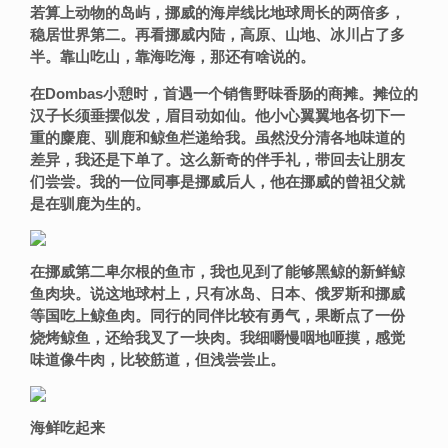
若算上动物的岛屿，挪威的海岸线比地球周长的两倍多，
稳居世界第二。再看挪威内陆，高原、山地、冰川占了
多
半
。
靠山吃山，靠海吃海，那还有啥说的。
在
Dombas小憩时，首遇一个销售野味香肠的商摊。摊位的
汉子长须垂摆似发，眉目动如仙。他小心翼翼地各切下一
重的麋鹿、驯鹿和鲸鱼栏递给我。虽然没分清各地味道的
差异，我还是下单了。这么新奇的伴手礼，带回去让朋友
们尝尝。我的一位同事是挪威后人，他在挪威的曾祖父就
是在驯鹿为生的。
在
挪威第二卑尔根
的鱼市，我也见到了能够黑鲸的新鲜鲸
鱼肉块。说这地球村上，只有冰岛、日本、俄罗斯和挪威
等国吃上鲸鱼肉。同行的同伴比较有勇气，果断点了一份
烧烤鲸鱼，还给我叉了一块肉。我细嚼慢咽地咂摸，感觉
味道像牛肉，比较筋道，但浅尝尝止。
海鲜吃起来