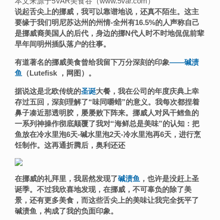
本文来源于5VAR美食谷（www.5var.com）
说起
舌尖上的挪威，我可以靠谱地说，
还真不陌生。这主
要缘于我们明尼苏达州的州情
-全州有16.5%的人声称自己
是挪威裔美国人的后代，身边的挪N代人时不时地侃侃前辈
早年间明州插队落户的往事。
有道著名的挪威美食曾给我留下万分深刻的印象
——
碱渍
鱼
（
Lutefisk
，网图）。
据说这是北欧传统的
圣诞
大餐，我在公司的年度庆典上幸
存过五回，深刻理解了“味同嚼蜡”的意义。我
每次都捏着
鼻子凑近那透明胶
，屡屡败下阵来。
挪威人对风干鳕鱼的
一系列
神操作彻底颠覆了我对“海鲜总是美味”的认知：把
鱼放在冷水里泡
6天-碱水里泡2天-冷水里泡再6天，
进行烹
饪制作。这再通折腾后，奥利还还
在挪威的礼拜里，我居然发现了
碱渍鱼
，也许是没赶上
圣
诞季。不过我欣喜地发现，
在挪威，不可辜负的除了美
景，还有更多美食，而这些舌尖上的美味让我完全抚平了
碱渍鱼，构成了我的负面印象。