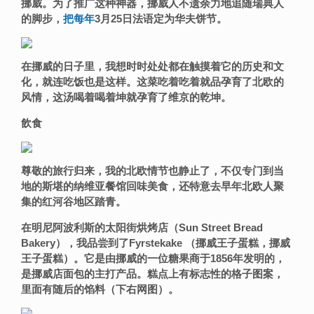
挪威。为了推广
这种
神器，挪威人不遗余力地追随瑞典人
的脚步，
把每年
3月25日法语定为华夫饼节。
在挪威的日子里，我想时时处处都在触摸着它的历史和文
化，就连吃饭也是这样。这菜吃着吃着就品孕育了北欧的
风情，这汤喝着喝着坤就孕育了维京的乾坤。
飲食
尊敬的旅行归来，我的北欧情节也静止了，不仅专门到当
地的斯堪的纳维亚餐馆回味美食，还特意去早年北欧人聚
集的红河谷地区踏青。
在明尼阿波利斯的太阳街烘烤店（Sun Street Bread
Bakery），我
品尝到了
Fyrstekake
（挪威王子蛋糕，挪威
王子蛋糕）。它是由挪威的一位糖果商于1856年发明的，
是挪威店面包的主打产品。糕点上有标志性的格子图案，
里面有随后的馅料（下右网图）。