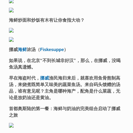
海鲜炒面和炒饭有木有让你食指大动？
挪威
海鲜
浓汤（
Fiskesuppe
）
如果说，在北京“不到长城非好汉”，那么，在挪威，没喝
鱼汤真遗憾。
早在海盗时代，
挪威
渔民海归来后，就喜欢用
鱼骨熬制高
汤
，
来
烧煮既简单又味美的蔬菜鱼汤。
来自码头馈赠的汤
品，谁有意见呢？主角是哪种海产，配角是什么菜蔬，无
论是放奶油还是黄油。
首都奥斯陆的第一餐：海鲜与奶油的完美组合启动了
挪威
之旅