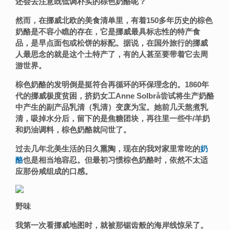
还会去注意既低调朴实的棕色奶酪呢？
然而，在挪威北欧的美食清单里，有着150多年历史的棕色
奶酪是不容小瞧的存在，它是挪威
最具标志性的特产食
品，是
早点
面包或
松饼的标配。据说，在国外旅行的挪威
人最思念的就是这个
土特产了，有的人甚至要带着它去周
游世界。
棕色奶酪的发明倒是挺符合再循环的环保理念的。1860年
代的挪威极度贫困，挤奶女工Anne Solbrå尝试将生产奶酪
中产生的副产品乳清（乳清）变废为宝。她前几天
熬煮乳
清，吸掉水分后，留下的是焦糖团块，再往里一些牛
/羊奶
和奶油调料，
棕色奶酪就问世了
。
过去几年北美生活的日久熏陶，现在的我对家里常吃的
奶
酪
也是相当地容忍。但最初习惯棕色奶酪时，依然不太适
应那份咸组成的口感。
野味
我第一次看挪威地图时，就被那锯齿般的
海岸线惊呆了。