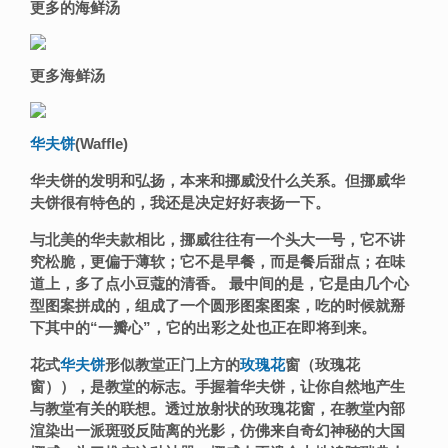
更多的海鲜汤
更多海鲜汤
华夫饼
(Waffle)
华夫饼的发明和弘扬，本来和挪威没什么关系。但挪威华
夫饼很有特色的，我还是决定好好表扬一下。
与北美的华夫款相比，挪威往往有一个头大一号，它不讲
究松脆，更偏于薄软；它不是早餐，而是餐后甜点；在味
道上，多了点小豆蔻的清香。 最中间的是，它是由几个心
型图案拼成的，组成了一个圆形图案图案，吃的时候就掰
下其中的“一瓣心”，它的出彩之处也正在即将到来。
花式
华夫饼
形似教堂
正门上方的
玫瑰花
窗（
玫瑰花
窗）
），
是教堂的标志。手握着华夫饼，让你自然地产生
与教堂有关的联想。
透过放射状的玫瑰花窗，在教堂内部
渲染出一派斑驳反陆离的光影，仿佛来自奇幻神秘的大国