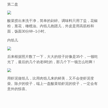
第二盘
酸菜捞出来洗干净，简单的剁碎。调味料只用了盐，花椒
粉，葱花，橄榄油。内馅儿抱团儿，外皮是用高筋粉和
面，饧面30分钟--1小时。
内馅儿
后来根据照片数了一下，大大的饺子好像是35个，一顿吃
光了，最后的几个劝老8吃的，那几个下一顿怎么吃啊！
用虾泥做馅儿，比用肉馅儿来的鲜美，又不会使虾泥变
柴。除夕的饺子，端上一盘酸菜馅虾泥的饺子，一定会有
意外的惊喜。