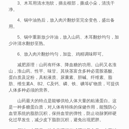
3、木耳用清水泡软，摘去根部，撕成小朵，清洗干
净。
4、锅中油热后，放入肉片翻炒至完全变色，盛出备
用。
5、锅中重新放少许油，放入山药、木耳翻炒均匀，加
少许清水翻炒至熟。
6、放入肉片翻炒均匀，加盐、鸡精调味即可。
减肥原理：山药有纤体、降血糖的功用。山药又名淮
山，淮山药。性平、味甘。其块茎富含多种必需胺基酸、
蛋白质及淀粉，具粘液质、尿囊素、胆碱、纤维素、脂
肪、维生素A、B2、C及钙、磷、铁、碘等矿物质，可提供
人体多种必须的营养。
山药最大的特点是能够供给人体大量的粘液蛋白。这
是一种多糖蛋白质，对人体有特殊的保健作用，能预防心
血管系统的脂肪沉积，保持血管的弹性，防止动脉粥样硬
化过早发生，减少皮下脂肪沉积，避免出现肥胖。