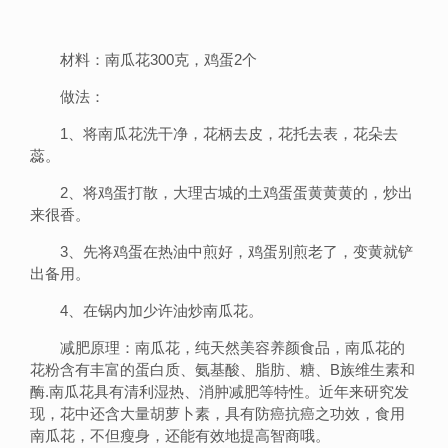
材料：南瓜花300克，鸡蛋2个
做法：
1、将南瓜花洗干净，花柄去皮，花托去表，花朵去
蕊。
2、将鸡蛋打散，大理古城的土鸡蛋蛋黄黄黄的，炒出
来很香。
3、先将鸡蛋在热油中煎好，鸡蛋别煎老了，变黄就铲
出备用。
4、在锅内加少许油炒南瓜花。
减肥原理：南瓜花，纯天然美容养颜食品，南瓜花的
花粉含有丰富的蛋白质、氨基酸、脂肪、糖、B族维生素和
酶.南瓜花具有清利湿热、消肿减肥等特性。近年来研究发
现，花中还含大量胡萝卜素，具有防癌抗癌之功效，食用
南瓜花，不但瘦身，还能有效地提高智商哦。