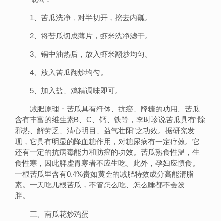
1、苦瓜洗净，对半切开，挖去内瓤。
2、将苦瓜切成薄片，虾米洗净滤干。
3、锅中油热后，放入虾米翻炒均匀。
4、放入苦瓜翻炒均匀。
5、加入盐、鸡精调味即可。
减肥原理：苦瓜具有纤体、抗癌、降糖的功用。苦瓜
含有丰富的维生素B、C、钙、铁等，李时珍说苦瓜具有“除
邪热、解劳乏、清心明目、益气壮阳”之功效。据研究发
现，它具有明显的降血糖作用，对糖尿病有一定疗效。它
还有一定的抗病毒能力和防癌的功效。苦瓜熟食性温，生
食性寒，因此脾虚胃寒者不应生吃。此外，孕妇应慎食。
一根苦瓜里含有0.4%贵如黄金的减肥特效成分高能清脂
素。一天吃几根苦瓜，不管怎么吃、怎么睡都不会发
胖。
三、南瓜花炒鸡蛋