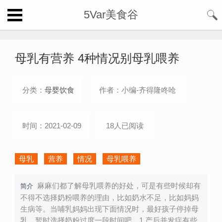
5Var美食谷
母乳有营养 4种情况别母乳喂养
分类：
母婴饮食
作者：小编-齐得隆咚呛
时间：2021-02-09
18人已阅读
母乳
营养
情况
母乳喂养
麻麻们都了解母乳喂养的好处，可是有些时候却有
简介
不得不选择奶粉喂养的理由，比如奶水不足，比如妈妈
生病等。当哺乳妈妈出现下面情况时，最好孩子停掉母
乳，暂时选择奶粉过度一段时间吧。1.产后并发症有些