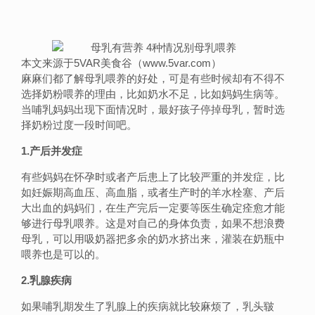
本文来源于5VAR美食谷（www.5var.com）
麻麻们都了解母乳喂养的好处，可是有些时候却有不得不
选择奶粉喂养的理由，比如奶水不足，比如妈妈生病等。
当哺乳妈妈出现下面情况时，最好孩子停掉母乳，暂时选
择奶粉过度一段时间吧。
1.产后并发症
有些妈妈在怀孕时或者产后患上了比较严重的并发症，比
如妊娠期高血压、高血脂，或者生产时的羊水栓塞、产后
大出血的妈妈们，在生产完后一定要等医生确定痊愈才能
够进行母乳喂养。这是对自己的身体负责，如果不想浪费
母乳，可以用吸奶器把多余的奶水挤出来，灌装在奶瓶中
喂养也是可以的。
2.乳腺疾病
如果哺乳期发生了乳腺上的疾病就比较麻烦了，乳头皲