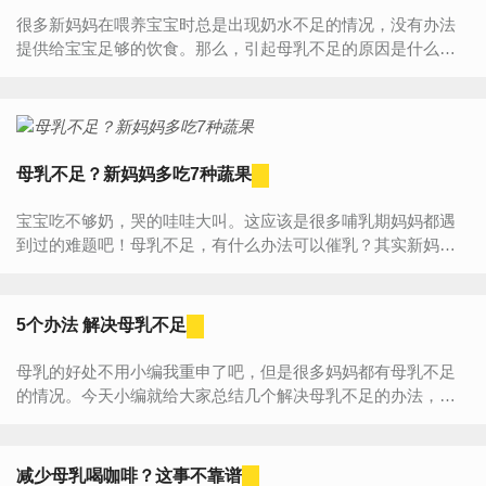
很多新妈妈在喂养宝宝时总是出现奶水不足的情况，没有办法
提供给宝宝足够的饮食。那么，引起母乳不足的原因是什么
呢？下面就随小编一起来看看吧！1、母亲喂奶次数过少长时间
不哺乳...
母乳不足？新妈妈多吃7种蔬果
宝宝吃不够奶，哭的哇哇大叫。这应该是很多哺乳期妈妈都遇
到过的难题吧！母乳不足，有什么办法可以催乳？其实新妈妈
除了让宝宝多吮吸外，还要多吃些催乳食物。今天就为大家推
荐一些有...
5个办法 解决母乳不足
母乳的好处不用小编我重申了吧，但是很多妈妈都有母乳不足
的情况。今天小编就给大家总结几个解决母乳不足的办法，有
需要的妈妈们快来瞄一瞄吧！1.食疗说到食疗法，很多人都会想
到“...
减少母乳喝咖啡？这事不靠谱