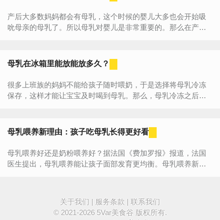
产后大多数妈妈都会有母乳，这个时候的婴儿大多也会开始吸
吮母亲的母乳了。所以母乳对婴儿是非常重要的。那么在产后
妈妈们应该吃什么样的食物？喝什么样的果汁呢？妈妈们喝咖
啡会...
母乳在冰箱里能放能放多久？
很多上班族的妈妈不能给孩子随时喂奶，于是选择将母乳冷冻
保存，这样才能让宝宝及时喝到母乳。那么，母乳冷冻之后能
保存多久？冰冻母乳能放多久答：冰冻母乳能放多久是与冷冻
条件有关...
母乳喂养新理由：孩子吃母乳长得更好看
母乳喂养好还是奶粉喂养好？据法国《费加罗报》报道，法国
医生提出，母乳喂养能让孩子面部发育更均衡。母乳喂养新理
由：让孩子长得更好看母乳喂养的好处已经在医学界达成共
识，包括更...
关于我们
|
服务条款
|
联系我们
© 2021-2026
5Var美食谷
版权所有.