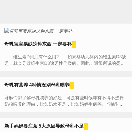
母乳宝宝易缺这种东西 一定要补
维生素D到底有什么用? 如果婴幼儿体内的维生素D3缺
乏，就会导致维生素D3缺乏性佝偻病。因此，通常所说的婴
儿“缺钙”不是真正意义上的缺钙，而是缺乏维生素D。 为...
母乳有营养 4种情况别母乳喂养
麻麻们都了解母乳喂养的好处，可是有些时候却有不得不选择
奶粉喂养的理由，比如奶水不足，比如妈妈生病等。当哺乳妈
妈出现下面情况时，最好孩子停掉母乳，暂时选择奶粉过度一
段时间吧...
新手妈妈要注意 5大原因导致母乳不足