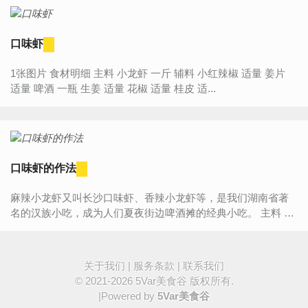
口味虾
1张图片 食材明细 主料 小龙虾 一斤 辅料 小红辣椒 适量 姜片
适量 啤酒 一瓶 生姜 适量 花椒 适量 桂皮 适...
口味虾的作法
麻辣小龙虾又叫长沙口味虾、香辣小龙虾等，是我们湖南省著
名的汉族小吃，成为人们夏夜街边啤酒摊的经典小吃。 主料 小
龙虾2斤 辅料 啤酒半瓶 鸡精1勺 ...
关于我们
|
服务条款
|
联系我们
© 2021-2026
5Var美食谷
版权所有.
|Powered by
5Var美食谷