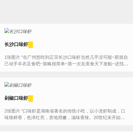
长沙口味虾
1张图片 “在广州想吃到正宗长沙口味虾当然几乎没可能~那就自
己动手丰衣足食吧~策略很简单~第一次在美食天下发帖~还找不
到上图的地方在哪~只好上传成品图一张~以表纪念o...
剁椒口味虾
2张图片 “口味虾是湖南省著名的传统小吃，以小龙虾制成，口
味辣鲜香，色泽红亮，质地滑嫩，滋味香辣。20世纪末开始传
遍全国，成为人们夏夜街边啤酒摊的经典小吃，配上有着湖南
风味的...