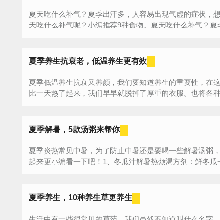
夏天吃什么补气？夏季出汗多，人容易出现气虚的症状，
天吃什么补气呢？小编推荐9种食物。夏天吃什么补气？夏
热，暑...
夏季养生抗衰老，低温养生更有效
夏季低温养生抗衰又养颜，我们要知道养生的重要性，在
比一天热了起来，我们早早就脱掉了厚重的衣服。也将各种冷
夏季解暑，5款汤粥来帮你
夏季炎热常见中暑，为了防止中暑还是要喝一些解暑汤粥
起来更小编看一下吧！1、冬瓜汁解暑热烦渴方剂：鲜冬瓜
块，打...
夏季养生，10种养生草更养生
生活中有一些很常见的草药，我们虽然不知道叫什么名字