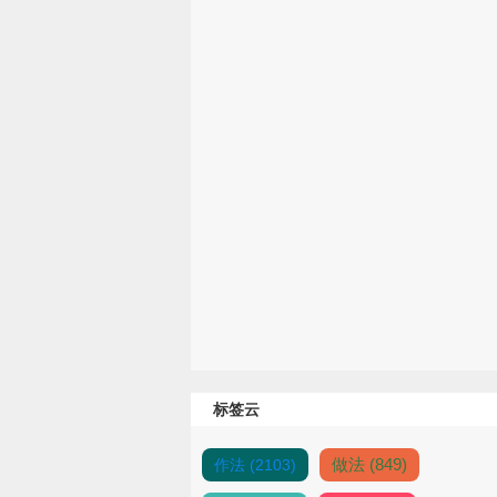
标签云
做法 (849)
作法 (2103)