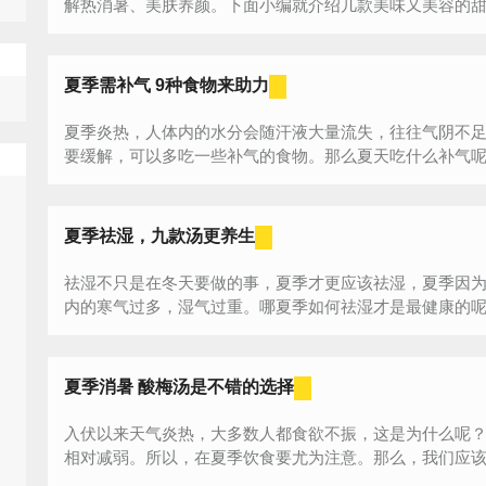
解热消暑、美肤养颜。下面小编就介绍几款美味又美容的甜品
夏季需补气 9种食物来助力
夏季炎热，人体内的水分会随汗液大量流失，往往气阴不
要缓解，可以多吃一些补气的食物。那么夏天吃什么补气呢？
夏季祛湿，九款汤更养生
祛湿不只是在冬天要做的事，夏季才更应该祛湿，夏季因
内的寒气过多，湿气过重。哪夏季如何祛湿才是最健康的
解...
夏季消暑 酸梅汤是不错的选择
入伏以来天气炎热，大多数人都食欲不振，这是为什么呢
相对减弱。所以，在夏季饮食要尤为注意。那么，我们应
热...