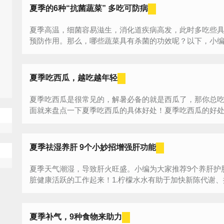
夏季的6种“抗菌蔬菜” 多吃可防病
夏季高温，细菌容易滋生，消化道疾病高发，此时多吃些
预防作用。那么，哪些蔬菜具有杀菌的功效呢？以下，小
菜。...
夏季吃西瓜，越吃越年轻
夏季吃西瓜是很常见的，解暑必备的就是西瓜了，那你总
面就来盘点一下夏季吃西瓜的具体好处！夏季吃西瓜的好处1.
夏季祛湿养肝 9个小妙招增强肝功能
夏季天气潮湿，导致肝火旺盛。小编为大家推荐9个养肝护
脏健康活跃的工作起来！1.柠檬水水有助于加快新陈代谢、排
夏季补气，9种食物来助力