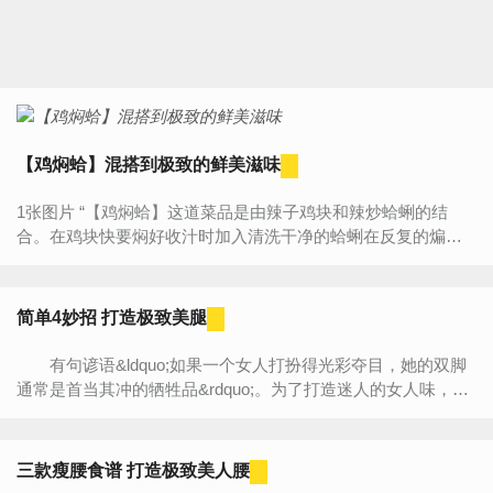
【鸡焖蛤】混搭到极致的鲜美滋味
1张图片 “【鸡焖蛤】这道菜品是由辣子鸡块和辣炒蛤蜊的结
合。在鸡块快要焖好收汁时加入清洗干净的蛤蜊在反复的煸
炒，直至蛤蜊外壳全部张开，蛤蜊的鲜汁在喂以鸡块，使鸡块
味...
简单4妙招 打造极致美腿
有句谚语&ldquo;如果一个女人打扮得光彩夺目，她的双脚
通常是首当其冲的牺牲品&rdquo;。为了打造迷人的女人味，却
让你的双脚挤进难受的高跟鞋，可你意识到吗?你的双脚不舒
服...
三款瘦腰食谱 打造极致美人腰