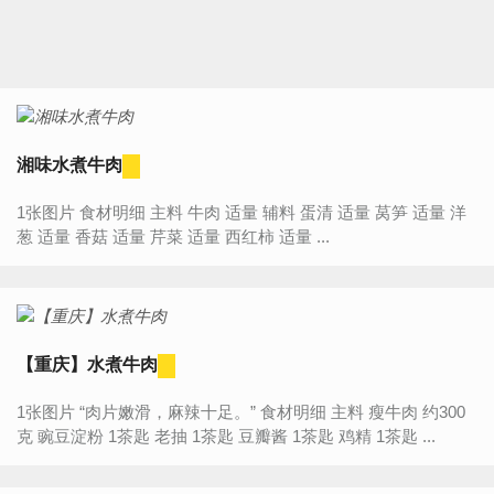
湘味水煮牛肉
1张图片 食材明细 主料 牛肉 适量 辅料 蛋清 适量 莴笋 适量 洋
葱 适量 香菇 适量 芹菜 适量 西红柿 适量 ...
【重庆】水煮牛肉
1张图片 “肉片嫩滑，麻辣十足。” 食材明细 主料 瘦牛肉 约300
克 豌豆淀粉 1茶匙 老抽 1茶匙 豆瓣酱 1茶匙 鸡精 1茶匙 ...