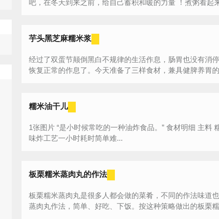
吧，在冬天到来之前，给自己蓄积和暖的力量 ！煮粥看起来
芋头黑芝麻糯米浆
经过了双蛋节颠倒黑白不规律的生活作息，肠胃也没有消
恢复正常的作息了。今天准备了三样食材，兼具健脾养胃的功效
糯米油干儿
1张图片 “是小时候常吃的一种油炸食品。” 食材明细 主料 糯米 适量 辅料 花椒 几粒 盐 少许 原味口
味炸工艺一小时耗时简单难...
板栗糯米蒸肉丸的作法
板栗糯米蒸肉丸是很多人都会做的菜肴，不同的作法味道
蒸肉丸作法，简单、好吃、下饭。按这种策略做出的板栗糯米