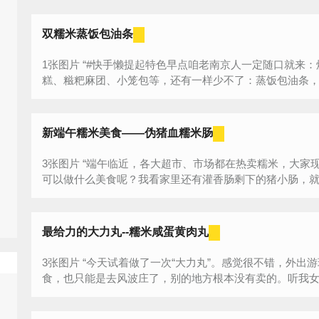
双糯米蒸饭包油条
1张图片 “#快手懒提起特色早点咱老南京人一定随口就来：烧饼豆浆、煎饼油条、豆腐脑、蒸儿
糕、糍粑麻团、小笼包等，还有一样少不了：蒸饭包油条，绝
新端午糯米美食——伪猪血糯米肠
3张图片 “端午临近，各大超市、市场都在热卖糯米，大家现在都忙着包粽子，可是做剩下来的糯米
可以做什么美食呢？我看家里还有灌香肠剩下的猪小肠，就想
最给力的大力丸--糯米咸蛋黄肉丸
3张图片 “今天试着做了一次“大力丸”。感觉很不错，外出游玩带上也方便。平时要想吃到这款美
食，也只能是去风波庄了，别的地方根本没有卖的。听我女儿