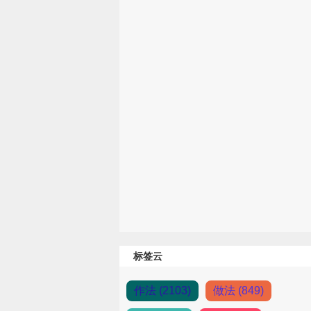
标签云
作法 (2103)
做法 (849)