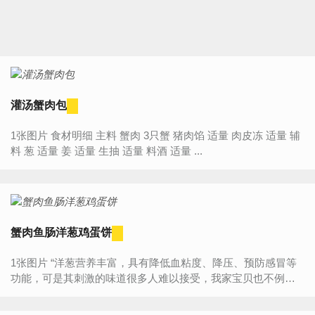
灌汤蟹肉包
1张图片 食材明细 主料 蟹肉 3只蟹 猪肉馅 适量 肉皮冻 适量 辅
料 葱 适量 姜 适量 生抽 适量 料酒 适量 ...
蟹肉鱼肠洋葱鸡蛋饼
1张图片 “洋葱营养丰富，具有降低血粘度、降压、预防感冒等
功能，可是其刺激的味道很多人难以接受，我家宝贝也不例
外，为了让他喜欢吃洋葱，我也是变着花样烹饪啊，嘿嘿！” 食
材...