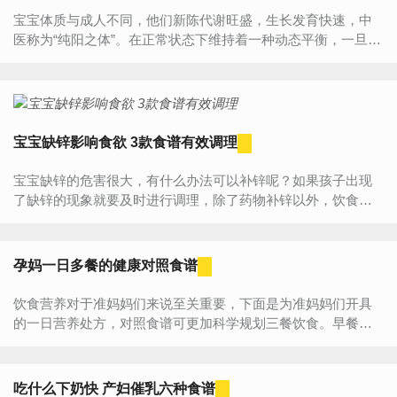
宝宝体质与成人不同，他们新陈代谢旺盛，生长发育快速，中
医称为“纯阳之体”。在正常状态下维持着一种动态平衡，一旦有
外部原因打破了这种平衡，就容易导致内热上火。雪梨银耳甜
汤小...
宝宝缺锌影响食欲 3款食谱有效调理
宝宝缺锌的危害很大，有什么办法可以补锌呢？如果孩子出现
了缺锌的现象就要及时进行调理，除了药物补锌以外，饮食补
锌是最健康科学的方法。下面为大家推荐两款适合孩子补锌的
食谱，快...
孕妈一日多餐的健康对照食谱
饮食营养对于准妈妈们来说至关重要，下面是为准妈妈们开具
的一日营养处方，对照食谱可更加科学规划三餐饮食。早餐
（7:50）荞麦面条60克，煮蛋1个，瘦肉25克，绿叶菜150克或
者半个生黄瓜，少...
吃什么下奶快 产妇催乳六种食谱