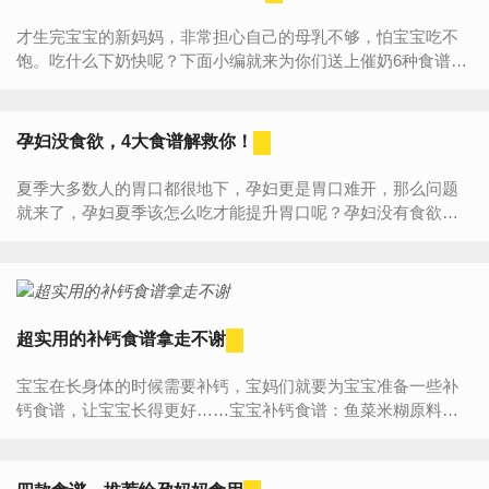
才生完宝宝的新妈妈，非常担心自己的母乳不够，怕宝宝吃不
饱。吃什么下奶快呢？下面小编就来为你们送上催奶6种食谱。
希望帮助你们乳汁充足，宝宝都有大胃口。1.丝瓜卿鱼汤活娜鱼
500...
孕妇没食欲，4大食谱解救你！
夏季大多数人的胃口都很地下，孕妇更是胃口难开，那么问题
就来了，孕妇夏季该怎么吃才能提升胃口呢？孕妇没有食欲是
不行的，不仅对孕妇的身体有危险而且宝宝的营养也跟不上，
那么夏季该...
超实用的补钙食谱拿走不谢
宝宝在长身体的时候需要补钙，宝妈们就要为宝宝准备一些补
钙食谱，让宝宝长得更好……宝宝补钙食谱：鱼菜米糊原料：
米粉(或乳儿糕)，鱼肉和青菜各15-25克，食盐少许。制法：将
米粉酌加清...