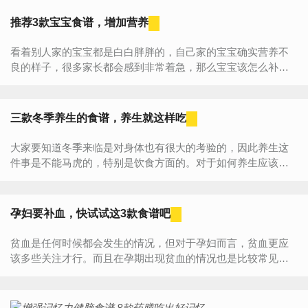
推荐3款宝宝食谱，增加营养
看着别人家的宝宝都是白白胖胖的，自己家的宝宝确实营养不
良的样子，很多家长都会感到非常着急，那么宝宝该怎么补营
养呢？那么下面就跟着小编一起来看看吧！首先，要知道宝宝
是否营养不...
三款冬季养生的食谱，养生就这样吃
大家要知道冬季来临是对身体也有很大的考验的，因此养生这
件事是不能马虎的，特别是饮食方面的。对于如何养生应该要
真的去对待才行，那么冬季如何养生呢？冬季养生的食谱有哪
些呢？值...
孕妇要补血，快试试这3款食谱吧
贫血是任何时候都会发生的情况，但对于孕妇而言，贫血更应
该多些关注才行。而且在孕期出现贫血的情况也是比较常见
的，那么孕期孕妇贫血应该怎么办好呢？通过哪些食谱能够更
好为孕妇...