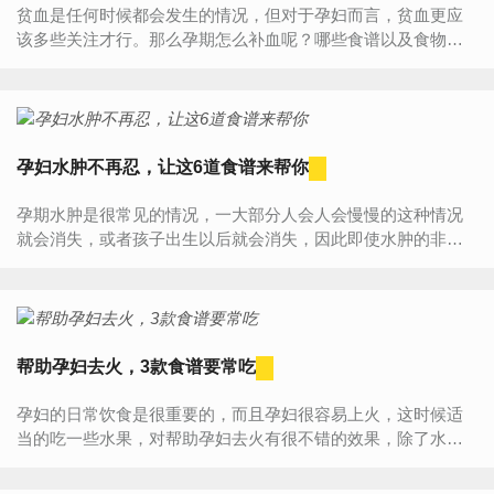
贫血是任何时候都会发生的情况，但对于孕妇而言，贫血更应
该多些关注才行。那么孕期怎么补血呢？哪些食谱以及食物对
孕期补血有奇效呢？值得一看！孕期贫血食谱1、黄花瘦肉粥材
料：粳米1...
孕妇水肿不再忍，让这6道食谱来帮你
孕期水肿是很常见的情况，一大部分人会人会慢慢的这种情况
就会消失，或者孩子出生以后就会消失，因此即使水肿的非常
不舒服也就这样人过去了，其实孕妇水肿的情况是可以缓解调
理的，通...
帮助孕妇去火，3款食谱要常吃
孕妇的日常饮食是很重要的，而且孕妇很容易上火，这时候适
当的吃一些水果，对帮助孕妇去火有很不错的效果，除了水
果，如果从饮食上下手的话，还有哪些食物是能帮孕妇去火
呢？下面就跟着小...