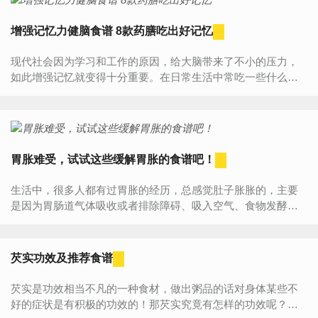
增强记忆力健脑食谱 8款药膳吃出好记忆
现代社会因为学习和工作的原因，给大脑带来了不小的压力，
如此增强记忆就变得十分重要。在日常生活中常吃一些什么食
物能增强记忆力呢？下面就随小编来看一下吧！杞精炖鹌鹁：
资阳补肾...
胃胀难受，试试这些缓解胃胀的食谱吧！
生活中，很多人都有过胃胀的经历，总感觉肚子胀胀的，主要
是因为胃肠道气体吸收或者排除障碍、吸入空气、食物发酵造
成的。小编给大家推荐几款缓解胃胀的食谱，希望对大家有帮
助。胀...
芡实功效及推荐食谱
芡实是功效相当不凡的一种食材，做出粥品的话对身体某些不
好的症状是有积极的功效的！那芡实究竟有怎样的功效呢？芡