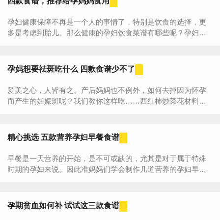
四款食谱，推荐给孕妈妈食用
孕妇健康保障不再是一个人的事情了，特别是饮食的选择，更
多是考虑到胎儿。那么健康的孕妇饮食菜谱有哪些呢？孕妇日
常吃什么水果更加健康呢？跟着小编一起了解下！相信对于很
多女性而...
孕妈想要祛斑吃什么 四款食谱少不了
爱美之心，人皆有之。产后妈妈也不例外，如何去掉因为怀孕
而产生的妊娠斑呢？我们教你这样吃……西红柿炒菜花材料：
菜花，番茄，油，盐，糖，醋，番茄沙司做法：1）菜花用手撕
成小朵，用淡盐水浸泡十...
精心挑选 五款营养孕妇早餐食谱
早餐是一天营养的开始，是不可或缺的，尤其是对于属于特殊
时期的孕妇来说。因此准妈妈们学会制作几道营养的孕妇早餐
食谱也是孕期必做功课。孕妇在一天的生活、工作开始前摄入
充...
孕期贫血如何补 试试这三款食谱