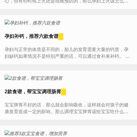
心，但有些时候上火还是很难预防的，那么孕妇上火该怎么办
呢？有没有什么降火的方法吗？我们来一起盘点孕妇降火的食
物吧！吃点降...
孕妇补钙，推荐六款食谱
孕妇与正常的体质是不同的，胎儿的发育需要大量的钙质，孕
妇缺钙如果情况不是特别严重的话，可以通过食补来补钙。 下
面为各位孕妈妈们推荐的六款补钙食谱，希望对大家有帮助。
1、虾...
2款食谱，帮宝宝调理肠胃
宝宝脾胃不好的话，那么就会影响吸收，这样就会对孩子的健
康发育造成一定的影响。那么调理宝宝脾胃该给宝宝吃什么好
呢？那么下面就跟着小编一起来看看吧！那么，该怎么给宝宝
吃山药呢...