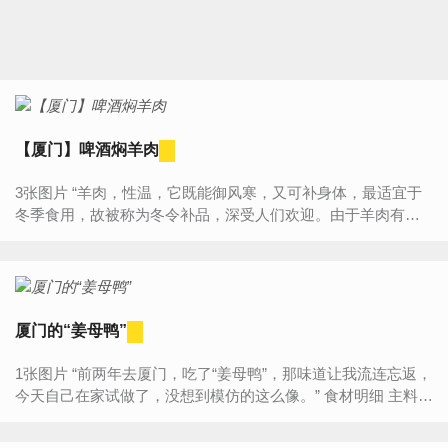
【厦门】啤酒焖羊肉
3张图片 “羊肉，性温，它既能御风寒，又可补身体，最适宜于
冬季食用，故被称为冬令补品，深受人们欢迎。由于羊肉有一
股令人讨厌的羊膻怪味，故被一部分人所冷落。其实，一公斤
羊肉若能...
厦门的“姜母鸭”
1张图片 “前两年去厦门，吃了“姜母鸭”，那味道让我流连忘返，
今天自己在家试做了，没想到模仿的这么像。” 食材明细 主料
土鸭 半只 生姜 半块 辅料...