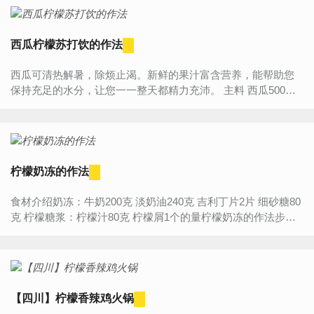
西瓜柠檬苏打饮的作法
西瓜可清热解暑，除烦止渴。新鲜的果汁富含营养，能帮助您
保持充足的水分，让您一一整天都精力充沛。 主料 西瓜500克
苏打水1罐（柠檬） 辅料 蜂蜜20克 西...
柠檬奶冻的作法
食材介绍奶冻：牛奶200克 淡奶油240克 吉利丁片2片 细砂糖80
克 柠檬糖浆：柠檬汁80克 柠檬屑1个的量柠檬奶冻的作法步
骤:1.吉利丁片2片用冰水泡软备用。 2.牛奶200克和淡...
【四川】柠檬香辣鸡火锅