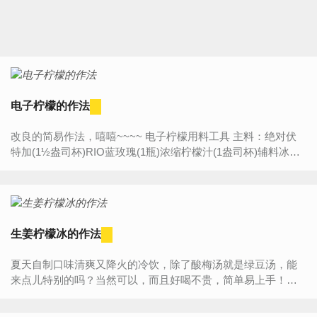
电子柠檬的作法
改良的简易作法，嘻嘻~~~~ 电子柠檬用料工具 主料：绝对伏
特加(1½盎司杯)RIO蓝玫瑰(1瓶)浓缩柠檬汁(1盎司杯)辅料冰块
(适量) 柠檬(适量) 厨具： 其它分类饮品...
生姜柠檬冰的作法
夏天自制口味清爽又降火的冷饮，除了酸梅汤就是绿豆汤，能
来点儿特别的吗？当然可以，而且好喝不贵，简单易上手！食
材介绍主料：柠檬(2个) 生姜(适量) 苏打水(适量) 辅料：雪碧(适
量)...