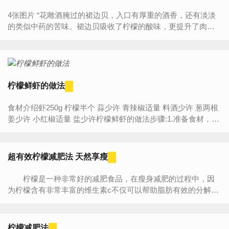
4张图片 “花雕酒腌过的裙边贝，入口有厚重的酒香，还有淡淡
的类似中药的苦味。裙边贝吸收了柠檬的酸味，更提升了肉质
的鲜美。而少量的糖则平衡了柠檬的酸度。” 食材明细 ...
柠檬鲜虾的做法
食材介绍虾250g 柠檬半个 蒜少许 青辣椒适量 料酒少许 葱两根
姜少许 小红椒适量 盐少许柠檬鲜虾的做法步骤:1.准备食材，葱
姜蒜、辣椒均切丁，柠檬切片。 2.虾挑虾线，...
超有效柠檬减肥法 天然享瘦
柠檬是一种非常好的减肥食品，在瘦身减肥的过程中，因
为柠檬含有非常丰富的维生素c不仅可以帮助脂肪有效的分解，
还能达到美容养颜的功效，下面小编就要介绍给大家一个柠檬
减肥...
柠檬减肥法