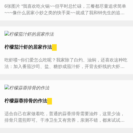
6张图片 “我喜欢吃火锅~~但平时总忙碌，三餐都尽量追求简单
~~~像什么居家小炒之类的快手菜~~就成了我和钟先生的追求
~~自然吃火锅也成了奢望~~~但是~~朋友聚会，公司聚餐
等，...
柠檬茄汁虾的居家作法
吃虾喽~你们爱怎么吃呢？我家除了白灼、油焖，还喜欢这种吃
法：加入番茄沙司、盐、糖炒成茄汁虾，开背去虾线的大虾干
净还简单入味，茄汁浓郁、酸甜适中、鲜香好吃~这个口味...
柠檬蒜蓉排骨的作法
适合自己在家做着吃，普通的蒜香排骨需要油炸，这里少油，
排骨只需煎即可。干净卫生又有营养，亲测不错，都来试试吧
食材介绍排骨(2斤),大葱(适量),姜(6片),大蒜(5瓣),...