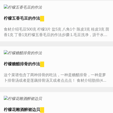
柠檬五香毛豆的作法
食材介绍毛豆500克 柠檬3片 盐5克 八角1个 陈皮3克 桂皮3克 茴
香1克 丁香1克柠檬五香毛豆的作法步骤:1.毛豆洗净，沥干水；
2.适量的清水，放入柠檬片、八角、桂皮、...
柠檬糖醋排骨的作法
这个菜谱包含了两种排骨的吃法，一种是糖醋排骨，一种是萝
卜排骨汤或者是莲藕排骨汤又或者点点点！ 食材介绍肋排(4条),
柠檬(1个),草果(1个),萝卜(1个),料酒(适量),...
柠檬花雕酒醉裙边贝