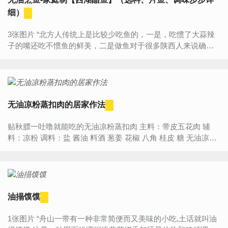
细）
3张图片 “北方人传统上是比较少吃鱼的，一是，吃惯了大蒜辣
子的嘴还吃不惯鱼的鲜美，二是做鱼对于很多陕西人来说确实
有点难度。不会做也就懒得做，懒得做也就不会吃，总之，一
般陕...
无油凉粉蒸扣肉的居家作法
贴秋膘一吐噜就能吃的无油凉粉蒸扣肉 主料：带皮五花肉 辅
料：凉粉 调料：盐 酱油 料酒 葱姜 花椒 八角 桂皮 糖 无油凉粉
蒸扣肉的作...
油搨馍馍
1张图片 “舟山一带有一种非常简便而又美味的小吃,土话就叫油