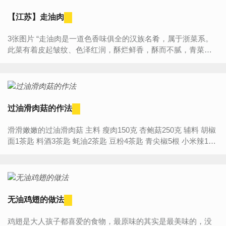
【江苏】走油肉
3张图片 “走油肉是一道色香味俱全的汉族名肴，属于浙菜系。
此菜有着皮起皱纹、色泽红润，酥烂鲜香，酥而不腻，青菜爽
口的特点，下饭最宜。虽说是浙菜系，但是江苏、上海都有这
道菜，...
过油滑肉菇的作法
滑滑嫩嫩的过油滑肉菇 主料 瘦肉150克 杏鲍菇250克 辅料 胡椒
面1茶匙 料酒3茶匙 蚝油2茶匙 豆粉4茶匙 青尖椒5根 小米辣1根
过油滑肉菇的作...
无油鸡翅的做法
鸡翅是大人孩子都喜爱的食物，最原味的其实是最美味的，没