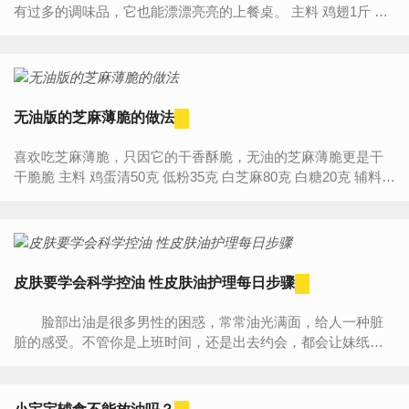
有过多的调味品，它也能漂漂亮亮的上餐桌。 主料 鸡翅1斤 盐1
克 料酒3毫升 辅料 姜1块 无油...
无油版的芝麻薄脆的做法
喜欢吃芝麻薄脆，只因它的干香酥脆，无油的芝麻薄脆更是干
干脆脆 主料 鸡蛋清50克 低粉35克 白芝麻80克 白糖20克 辅料
柠檬汁少许 无油版的芝麻薄...
皮肤要学会科学控油 性皮肤油护理每日步骤
脸部出油是很多男性的困惑，常常油光满面，给人一种脏
脏的感受。不管你是上班时间，还是出去约会，都会让妹纸们
不想靠近。 护理油性皮肤每日步骤 1、清洁 早上
清...