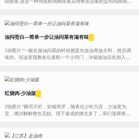
搨馍馍.这是一种用面粉调糊添葱花增香加适量的盐和鸡精调味
在锅里煎熟的面粉制品,可以当早餐也可以作点心....
油闷茭白---简单一步让油闷菜有滋有味
1张图片 “一般在做油闷菜的时候都是先放油再放主料，然后调
味的。但这里我教各位童鞋一个小窍门，冷锅放油后先加入适
量的生抽，拌匀后再点火热油锅，然后放入主料，接下来的顺
序...
红烧肉-少油版
2张图片 “酥而不烂，软糯弹牙，随香但少吃为宜，少油更为
宜，偶尔解解馋也无妨。现下速成的猪太多了，亲们选择猪肉
时尽量选择皮稍厚些的，听老人讲这样的猪肉饲养的时间稍长
些，肉味...