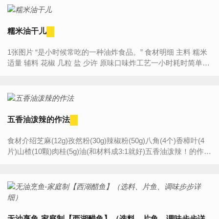
糯米油干儿
1张图片 “是小时候常吃的一种油炸食品。” 食材明细 主料 糯米
适量 辅料 花椒 几粒 盐 少许 原味口味炸工艺一小时耗时简单
难...
五香油泼辣的作法
食材介绍芝麻(12g)孜然粉(30g)辣椒粉(50g)八角(4个)香樟叶(4
片)山楂(10颗)肉桂(5g)油(和材料成3:1就好)五香油泼辣！的作法
步骤1. 把全部材料放进一个容器内2. 在材料里...
无油烹鱼-家庭制【西湖醋鱼】（选料、片鱼、调味步步详