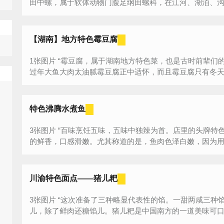
田中螺，属于软体动物门腹足纲田螺科，在江河、湖泊、沟壑
【湖南】地方特色霉豆腐
1张图片 “霉豆腐，属于湖南地方特色菜，也是古时前辈们的下饭菜，现在成了过年的淘油菜，因为
过年大鱼大肉太油腻霉豆腐正中适怀，而且霉豆腐只有冬天才
特色沸腾水煮鱼
3张图片 “百味烹饪五味，五味中独辣为首。店里的头牌特色菜水煮鱼一出便独占鳌头。大 麻大辣
的鲜香，口感滑嫩。尤其称道的是，鱼肉色泽白嫩，因为用的
川渝特色面点——猪儿粑
3张图片 “这次准备了三种略显代表性的馅。一甜两咸三种馅,糖麻藠头干豇豆，两种鲜肉不同味
儿，除了鲜肉还糖馅儿。猪儿粑是中国南方的一道美味可口又