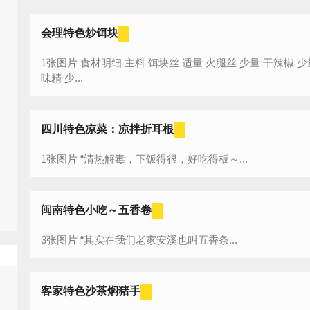
会理特色炒饵块
1张图片 食材明细 主料 饵块丝 适量 火腿丝 少量 干辣椒 少量 高汤 少量 白菜丝 少量 辅料 盐 少量
味精 少...
四川特色凉菜：凉拌折耳根
1张图片 “清热解毒，下饭得很，好吃得板～...
闽南特色小吃～五香卷
3张图片 “其实在我们老家安溪也叫五香条...
客家特色沙茶焖猪手