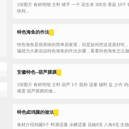
1张图片 食材明细 主料 猪手 一个 花生米 300克 香菇 10个 辅料 盐 适量 沙茶酱 2勺 水 适量 原味口
味炖...
特色海鱼的作法
特色海鱼是很美味的简单居家菜，但是如何把这道菜好吃
编就为大家说说特色海鱼的作法步骤，看看特色海鱼怎么做既
安徽特色--葫芦膜膜
1张图片 食材明细 主料 葫芦 1个 面粉 适量 辅料 盐 少许 鸡蛋 2个 咸鲜口味煎工艺廿分钟耗时简单
难度 葫芦膜膜的做...
特色卤鸡腿的做法
食材介绍鸡腿5个 料酒适量 冰糖适量 花椒8克 八角8克 生抽适量 老抽适量 陈皮4克 桂皮4克 甘草4