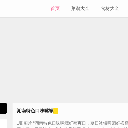
首页
菜谱大全
食材大全
湖南特色口味嗦螺
1张图片 “湖南特色口味嗦螺鲜辣爽口，夏日冰镇啤酒好搭档。田螺的营养价值：田螺，又称黄螺、