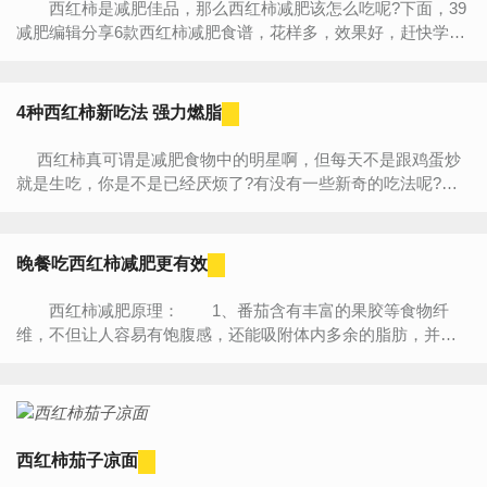
西红柿是减肥佳品，那么西红柿减肥该怎么吃呢?下面，39
减肥编辑分享6款西红柿减肥食谱，花样多，效果好，赶快学习
这6道减肥食谱吧。 一、西红柿减肥原理 1、热量低。5
个西...
4种西红柿新吃法 强力燃脂
西红柿真可谓是减肥食物中的明星啊，但每天不是跟鸡蛋炒
就是生吃，你是不是已经厌烦了?有没有一些新奇的吃法呢?小
编告诉你，有的!一起来看看吧! 西红柿减肥原理 它含...
晚餐吃西红柿减肥更有效
西红柿减肥原理： 1、番茄含有丰富的果胶等食物纤
维，不但让人容易有饱腹感，还能吸附体内多余的脂肪，并排
出体外。 2、番茄中的红茄素可以降低热量摄取，减少脂肪
积累，并补...
西红柿茄子凉面