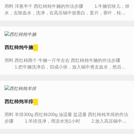
用料 洋葱半个 西红柿炖牛腩的作法步骤 1.牛腩切块儿，焯
水，去除血水，洗净，在高压锅中放葱白，姜片，香叶，桂
皮，将焯好的牛肉块儿放入高压...
西红柿炖牛腩
用料 西红柿两个 牛腩一斤半左右 西红柿炖牛腩的作法步骤
1.把牛腩洗净后，切成小块，放入锅中煮去血水，然后拿
一个大锅，把去过血水的牛腩放在里边煮2个...
西红柿炖羊排
用料 羊排300g 西红柿200g 油适量 盐适量 西红柿炖羊排的作法
步骤 1.羊排洗净，用凉水泡1小时 2.放入高压锅中
3.压30...