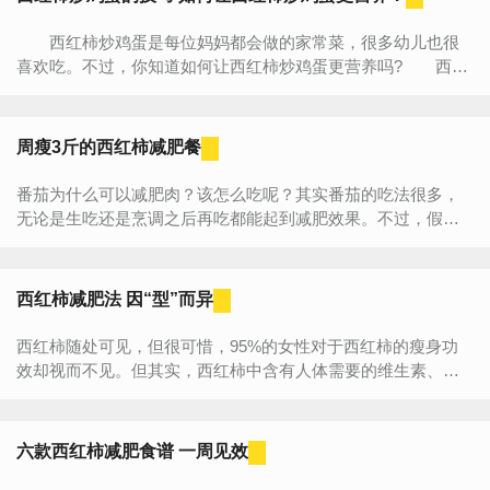
西红柿炒鸡蛋是每位妈妈都会做的家常菜，很多幼儿也很
喜欢吃。不过，你知道如何让西红柿炒鸡蛋更营养吗? 西红
柿炒蛋 西红柿营养成分 西红柿含有丰富的营养，包...
周瘦3斤的西红柿减肥餐
番茄为什么可以减肥肉？该怎么吃呢？其实番茄的吃法很多，
无论是生吃还是烹调之后再吃都能起到减肥效果。不过，假如
有一个全面的番茄食谱，减肥效果更加显著哦，一个星期可以
帮...
西红柿减肥法 因“型”而异
西红柿随处可见，但很可惜，95%的女性对于西红柿的瘦身功
效却视而不见。但其实，西红柿中含有人体需要的维生素、矿
物质等营养物质。如果晚上食用西红柿，补给必需的营养，可
以...
六款西红柿减肥食谱 一周见效