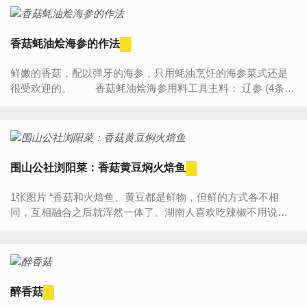
香菇蚝油烩海参的作法
鲜嫩的香菇，配以弹牙的海参，只用蚝油烹饪的海参菜式还是
很受欢迎的。 香菇蚝油烩海参用料工具主料： 辽参 (4条)
香菇 (6朵) 西兰花 (1个) 葱 (少许) 生姜 (1小块) 独...
围山公社浏阳菜：香菇黄豆焖火焙鱼
1张图片 “香菇和火焙鱼、黄豆都是鲜物，但鲜的方式各不相
同，互相融合之后就浑然一体了。湖南人喜欢吃辣椒不用说，
但这种较长时间焖煮的烹饪如果放干辣椒，建议在最后再煸
香，否...
醉香菇