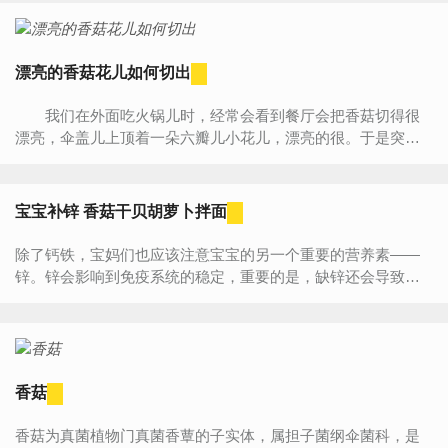
多属L...
漂亮的香菇花儿如何切出
我们在外面吃火锅儿时，经常会看到餐厅会把香菇切得很
漂亮，伞盖儿上顶着一朵六瓣儿小花儿，漂亮的很。于是突发
奇想，准备教大家学习香菇花儿的切法儿。 看起来很“事...
宝宝补锌 香菇干贝胡萝卜拌面
除了钙铁，宝妈们也应该注意宝宝的另一个重要的营养素——
锌。锌会影响到免疫系统的稳定，重要的是，缺锌还会导致宝
宝食欲减退，宝宝要是不爱吃饭了，做了再多营养的山珍海
味，也是白搭...
香菇
香菇为真菌植物门真菌香蕈的子实体，属担子菌纲伞菌科，是