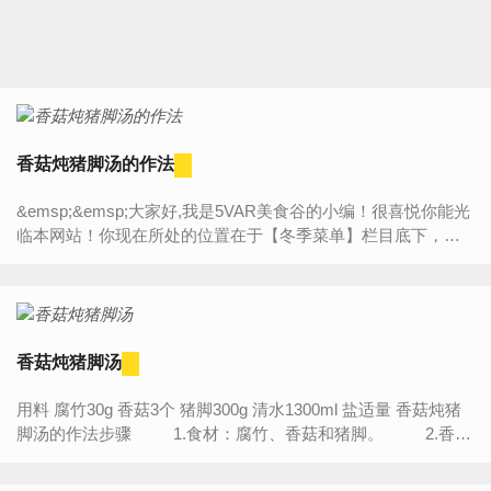
香菇炖猪脚汤的作法
&emsp;&emsp;大家好,我是5VAR美食谷的小编！很喜悦你能光
临本网站！你现在所处的位置在于【冬季菜单】栏目底下，今
天将为大家带来的是“【香菇炖猪脚汤的作法】”的详细内容介
绍，...
香菇炖猪脚汤
用料 腐竹30g 香菇3个 猪脚300g 清水1300ml 盐适量 香菇炖猪
脚汤的作法步骤 1.食材：腐竹、香菇和猪脚。 2.香菇
用清水泡发...