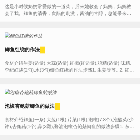
这是小时候奶奶常爱做的一道菜，后来她教会了妈妈，妈妈教
会了我。鲫鱼的清香，食醋的刺激，酱油的甘醇，总能带来别
样的味觉触动，总能勾起回忆起最深处的童年回忆。使用美思
工房...
鲫鱼红绕的作法
食材介绍生姜(适量),大蒜(适量),红椒(红适量),鸡精(适量),味精,
李纪红烧(2勺),水(3勺)鲫鱼红绕的作法步骤1. 生姜等等...2. 红烧
汁，水，鸡精，味精3. 0k ...
泡椒杏鲍菇鲫鱼的做法
食材介绍鲫鱼(一条),大葱(1根),芹菜(1根),泡椒(7.8个),泡酸菜(少
许),杏鲍菇(1个),蒜(3颗),酱油泡椒杏鲍菇鲫鱼的做法步骤1. 东西
备好，吃辣点，可以切点干辣椒，锅放油烧热，下...