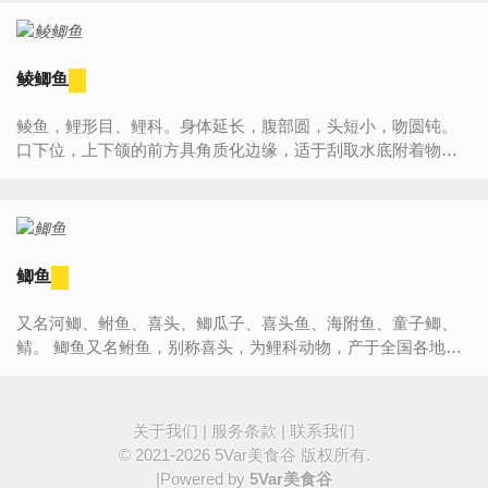
鲮鲫鱼
鲮鱼，鲤形目、鲤科。身体延长，腹部圆，头短小，吻圆钝。
口下位，上下颌的前方具角质化边缘，适于刮取水底附着物。
在天然水体中，鲮鱼会舐刮水底岩石等物体上的附着生物（如
着生绿藻、硅藻...
鲫鱼
又名河鲫、鲋鱼、喜头、鲫瓜子、喜头鱼、海附鱼、童子鲫、
鲭。 鲫鱼又名鲋鱼，别称喜头，为鲤科动物，产于全国各地。
鲫鱼俗称鲫瓜子，肉味鲜美，肉质细嫩，它营养全面，含蛋白
质多，脂肪少，...
关于我们
|
服务条款
|
联系我们
© 2021-2026
5Var美食谷
版权所有.
|Powered by
5Var美食谷