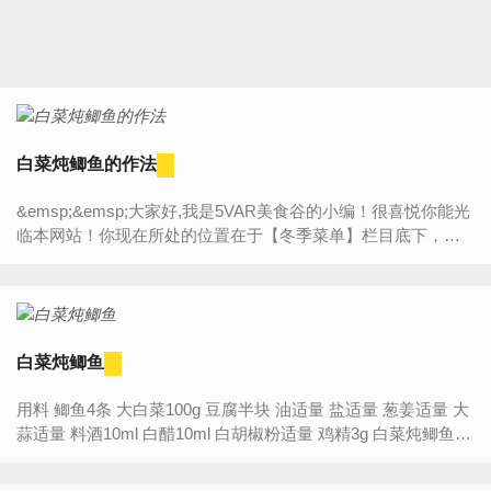
白菜炖鲫鱼的作法
&emsp;&emsp;大家好,我是5VAR美食谷的小编！很喜悦你能光
临本网站！你现在所处的位置在于【冬季菜单】栏目底下，今
天将为大家带来的是“【白菜炖鲫鱼的作法】”的详细内容介绍，
如...
白菜炖鲫鱼
用料 鲫鱼4条 大白菜100g 豆腐半块 油适量 盐适量 葱姜适量 大
蒜适量 料酒10ml 白醋10ml 白胡椒粉适量 鸡精3g 白菜炖鲫鱼的
作法步骤 ...