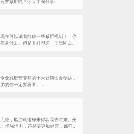
效减肥呢？今天小编分享...
现在可以试着打破一些减肥规则了，你
身计划。但是非好即坏，非黑即白...
听专业减肥营养师的十大健康饮食秘诀，
让你健康减肥，健康瘦身，同时还能达到养生的效果。想减肥的你一定要看看。 ...
无减，脂肪就这样来得容易去时难。美
肥，增强活力，还是要更加健康，都可以