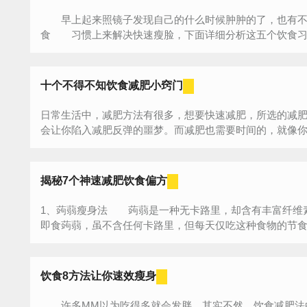
早上起来照镜子发现自己的什么时候肿肿的了，也有不
食 习惯上来解决快速瘦脸，下面详细分析这五个饮食习惯
十个不得不知饮食减肥小窍门
日常生活中，减肥方法有很多，想要快速减肥，所选的减
会让你陷入减肥反弹的噩梦。而减肥也需要时间的，就像你不
揭秘7个神速减肥饮食偏方
1、蒟蒻瘦身法 蒟蒻是一种无卡路里，却含有丰富纤维
即食蒟蒻，虽不含任何卡路里，但每天仅吃这种食物的节食减
饮食8方法让你速效瘦身
许多MM以为吃得多就会发胖，其实不然。饮食减肥法