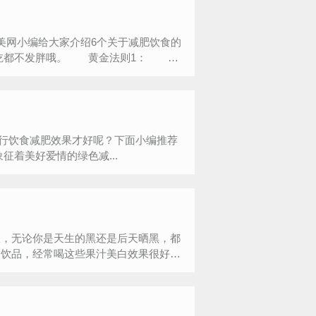
网小编给大家介绍6个关于减肥饮食的
怎么吃都不发胖哦。 黄金法则1：
行饮食减肥效果才好呢？下面小编推荐
，帮你打好瘦身基础，赶快试试吧。 一、象征着美好爱情的绿色减...
，无论你是天生的黑还是后天晒黑，都
白饮品，经常喝这些果汁美白效果很好