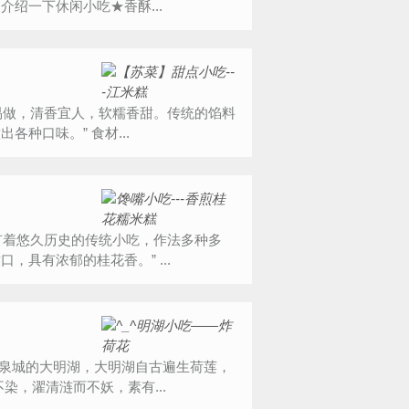
绍一下休闲小吃★香酥...
是用豆沙和莲蓉来做。但是家庭制作馅料可以变化多端，做出各种口味。” 食材...
样，是大众喜爱的一种居家小点。桂花糕作法简单，香甜适口，具有浓郁的桂花香。” ...
雅，出淤泥而不染，濯清涟而不妖，素有...