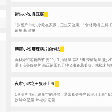
街头小吃 臭豆腐
1张图片 “街头小吃在家做，卫生又健康。” 食材明细 主料 豆腐 1块 辅料 臭豆腐 2块 芝麻酱 1勺 水
适量 葱 适量 ...
湖南小吃 麻辣藕片的作法
食材介绍莲藕两节 姜20g 生抽适量 蒜3-5瓣 辣椒适量 盐少许 葱10g湖南小吃 麻辣藕片的作法步
夜市小吃之王狼牙土豆
1张图片 “晚上逛夜市的时候，通常都会去光顾狼牙土豆” 食材明细 主料 土豆 2个 辅料 香菜 2小棵
孜然粉 适量 辣椒粉 适量 ...