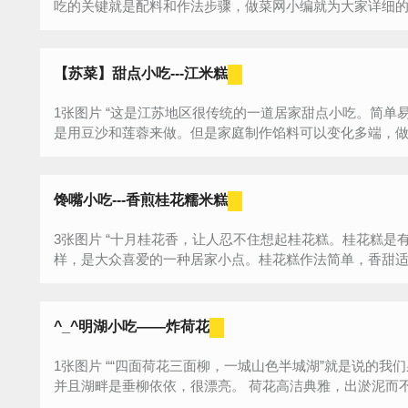
吃的关键就是配料和作法步骤，做菜网小编就为大家详细的介
【苏菜】甜点小吃---江米糕
1张图片 “这是江苏地区很传统的一道居家甜点小吃。简单易做，清香宜人，软糯香甜。传统的馅料
馋嘴小吃---香煎桂花糯米糕
3张图片 “十月桂花香，让人忍不住想起桂花糕。桂花糕是有着悠久历史的传统小吃，作法多种多
^_^明湖小吃——炸荷花
1张图片 ““四面荷花三面柳，一城山色半城湖”就是说的我们泉城的大明湖，大明湖自古遍生荷莲，
并且湖畔是垂柳依依，很漂亮。 荷花高洁典