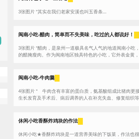
3张图片 “其实在我们老家安溪也叫五香条...
闽南小吃-醋肉，简单而不失美味，吃过的人都说好！
3张图片 “醋肉，是泉州一道极具名气人气的地道闽南小吃，是一种油炸
的醋腌瘦肉。作为闽南地区独具特色的小吃，它外表金黄
嫩，带着淡淡的醋香，既可当零食解馋，也是面...
闽南小吃-牛肉羹
4张图片 “ 牛肉含有丰富的蛋白质，氨基酸组成比猪肉更接近人体需要，能提高机体抗病能力，对
生长发育及手术后、病后调养的人在补充失血、修复组织等方
休闲小吃香酥炸鸡块的作法
休闲小吃★香酥炸鸡块是一道营养美味的下饭菜，作法也