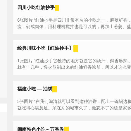
四川小吃红油抄手
6张图片 “红油抄手是四川非常有名的小吃之一，麻辣鲜香，非常好吃。抄手的馅是纯肉的，三肥七
瘦，剁成肉馅，用料理机搅拌也是可以的，再加上葱姜、盐、
经典川味小吃【红油抄手】
1张图片 “红油抄手它独特的地方就是它的汤汁，鲜香麻辣，据说正宗的红油制作工序复杂，光香料
福建小吃 — 油饼
5张图片 “在我们闽清就可以看到这种油饼，配上一碗锅边糊或沙县小吃拌面扁肉，一顿美美的早点
就吃得心满意足。呆在别的城市久了，最忘不了的还是家乡的
闽南特色小吃～五香卷