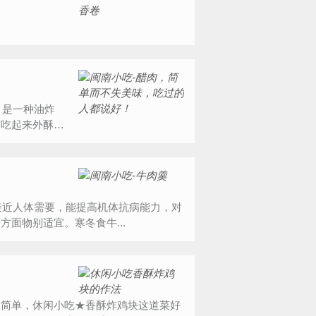
，吃起来外酥里
面物别适宜。寒冬食牛...
很简单，休闲小吃★香酥炸鸡块这道菜好