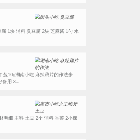
骤:1.准备好藕片 高压锅压15分钟 2.准备葱姜蒜、辣椒末切好备用 3...