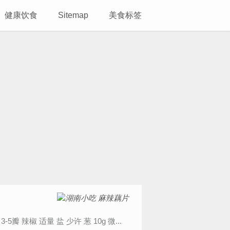
健康饮食
Sitemap
美食标签
1张图片 食材明细 主料 莲藕 两节 辅料 姜 20g 生抽 适量 蒜 3-5瓣 辣椒 适量 盐 少许 葱 10g 微...