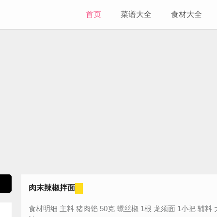
首页
菜谱大全
食材大全
肉末辣椒拌面
食材明细 主料 猪肉馅 50克 螺丝椒 1根 龙须面 1小把 辅料 大蒜 4瓣 油 少许 盐 0.5克 酱油 30克 蚝