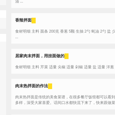
油 ...
香辣拌面
食材明细 主料 面条 200克 香葱 5颗 生抽 2勺 蚝油 2勺 盐 少许 蒜蓉辣椒酱 适量 辅料 食用油 适量
...
居家肉末拌面，用挂面做的
肉末热拌面的作法
肉末热拌面是传统的美食菜谱，在很多餐厅饭馆都可以看
多样，深受大家喜爱。话间口水都快流下来了，快来跟做菜网