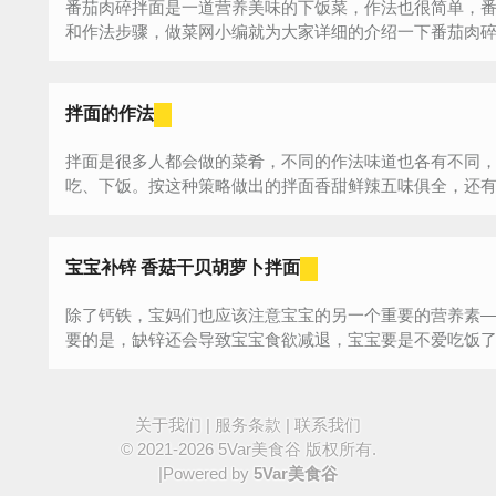
番茄肉碎拌面是一道营养美味的下饭菜，作法也很简单，
和作法步骤，做菜网小编就为大家详细的介绍一下番茄肉碎拌
拌面的作法
拌面是很多人都会做的菜肴，不同的作法味道也各有不同
吃、下饭。按这种策略做出的拌面香甜鲜辣五味俱全，还有很
宝宝补锌 香菇干贝胡萝卜拌面
除了钙铁，宝妈们也应该注意宝宝的另一个重要的营养素
要的是，缺锌还会导致宝宝食欲减退，宝宝要是不爱吃饭
搭...
关于我们
|
服务条款
|
联系我们
© 2021-2026
5Var美食谷
版权所有.
|Powered by
5Var美食谷