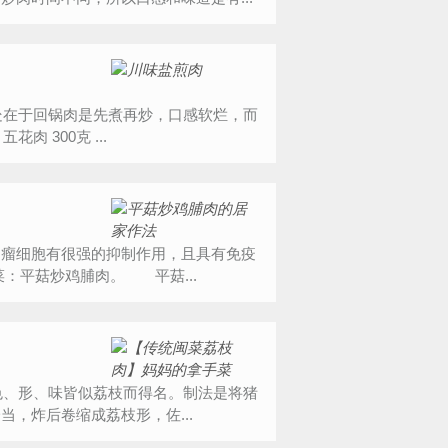
盐煎肉是直接炒出来的，其肉片更有韧劲。” 食材明细 主料 五花肉 300克 ...
瘤细胞有很强的抑制作用，且具有免疫
：平菇炒鸡脯肉。 平菇...
，炸后卷缩成荔枝形，佐...