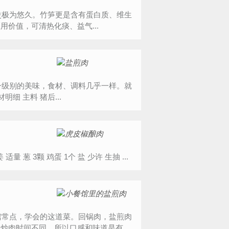
价值，可清热化痰、益气...
是烹制策略有差别，但结果都是色香浓郁、垂涎欲滴。” 食材明细 主料 猪后...
1张图片 食材明细 主料 青椒 3个 红椒 4个 肉末 500g 辅料 姜 适量 葱 3颗 鸡蛋 1个 盐 少许 生抽 ...
肉时间不同，所以口感和味道是有...