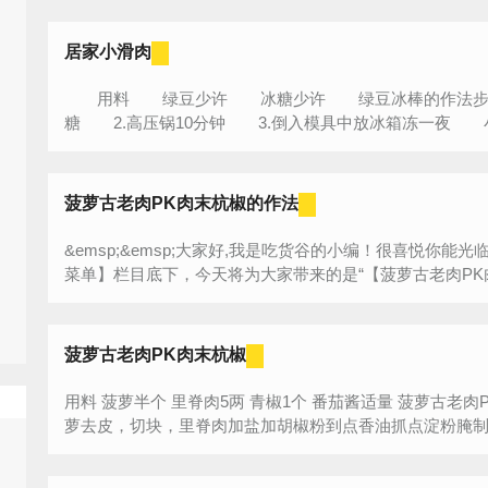
居家小滑肉
用料 绿豆少许 冰糖少许 绿豆冰棒的作法步骤
糖 2.高压锅10分钟 3.倒入模具中放冰箱冻一夜 
菠萝古老肉PK肉末杭椒的作法
&emsp;&emsp;大家好,我是吃货谷的小编！很喜悦你
菜单】栏目底下，今天将为大家带来的是“【菠萝古老肉PK肉
菠萝古老肉PK肉末杭椒
用料 菠萝半个 里脊肉5两 青椒1个 番茄酱适量 菠萝古老肉PK肉末杭椒的作法步骤 1.将新鲜菠
萝去皮，切块，里脊肉加盐加胡椒粉到点香油抓点淀粉腌制，