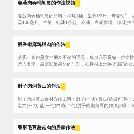
姜葱肉碎桶蚝煲的作法视频
姜葱肉碎桶蚝煲的材料：桶蚝1桶、生葱1/2斤、老姜5片、
汤100毫升、生菜，蚝油1茶匙、麻油、白胡椒粉、糖/老抽各1
酥香椒麻鸡脯肉的作法
减肥一直都是女性朋友不变的话题，瘦身几乎是每一位女
跨入夏季，急需彰显身材的时刻，在身材上永远“死磕”的女人
肘子肉焖黄豆的作法
肘子肉焖黄豆食材介绍主料：肘子(一块) 黄豆(适量)辅料：大料
老抽(一勺) 盐(一勺)白糖(半勺)肘子肉焖黄豆的作法步骤:1.黄
香酥毛豆蘑菇肉的居家作法