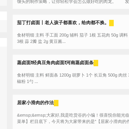
馒头的制作策略，让你轻松学会怎么做好吃的肉龙。 发面
茄丁打卤面丨老人孩子都喜欢，给肉都不换。
食材明细 主料 手工面 200g 辅料 茄子 1根 五花肉 50g 调料 青椒 2个 香葱
3根 蒜 2瓣 盐 2g 黄豆酱...
蒸卤面❗️经典豆角肉卤面❗️河南蒸卤面条
食材明细 主料 鲜面条 1200g 胡萝卜 1个 长豆角 500g 肉丝 300g 蒜 5瓣 肉丝调料配比 盐 2-3g 白胡
椒粉 1勺 ...
居家小滑肉的作法
&emsp;&emsp;大家好,我是吃货谷的小编！很喜悦你
菜单】栏目底下，今天将为大家带来的是“【居家小滑肉的作法