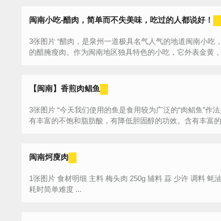
闽南小吃-醋肉，简单而不失美味，吃过的人都说好！
3张图片 “醋肉，是泉州一道极具名气人气的地道闽南小吃，是一种油炸
的醋腌瘦肉。作为闽南地区独具特色的小吃，它外表金黄
嫩，带着淡淡的醋香，既可当零食解馋，也是面...
【闽南】香煎肉鲳鱼
3张图片 “今天我们使用的鱼是食用较为广泛的“肉鲳鱼”作法是 “煎”【香煎肉鲳】鲳鱼含有多种营养
有丰富的不饱和脂肪酸，有降低胆固醇的功效。含有丰富的微
闽南炣廋肉
1张图片 食材明细 主料 梅头肉 250g 辅料 蒜 少许 调料 蚝油 1匙 味极鲜 3匙 酱香口味烧工艺十分钟
耗时简单难度 ...