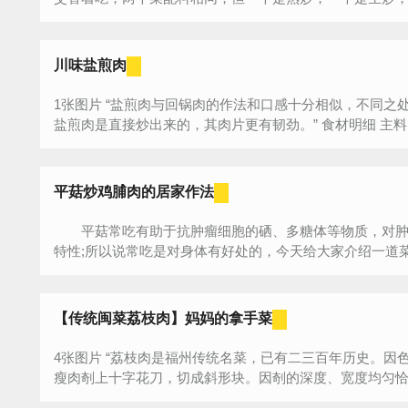
川味盐煎肉
1张图片 “盐煎肉与回锅肉的作法和口感十分相似，不同之处在于回锅肉是先煮再炒，口感软烂，而
平菇炒鸡脯肉的居家作法
平菇常吃有助于抗肿瘤细胞的硒、多糖体等物质，对肿
特性;所以说常吃是对身体有好处的，今天给大家介绍一道菜
【传统闽菜荔枝肉】妈妈的拿手菜
4张图片 “荔枝肉是福州传统名菜，已有二三百年历史。因色、形、味皆似荔枝而得名。制法是将猪
瘦肉剞上十字花刀，切成斜形块。因剞的深度、宽度均匀恰当