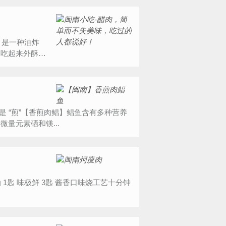
，吃起来外酥里
量元素硒和镁...