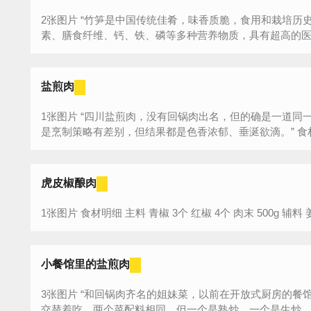
2张图片 “竹笋是中国传统佳肴，味香质脆，食用和栽培历史极为悠久。竹笋更是含有蛋白质、维生
素、膳食纤维、钙、铁、磷等多种营养物质，具有超高的医用
盐煎肉
1张图片 “四川盐煎肉，没有回锅肉出名，但的确是一道同一级别的美味，食材、调料几乎一样。就
虎皮椒酿肉
小餐馆里的盐煎肉
3张图片 “和回锅肉齐名的姐妹菜，以前在开放式厨房的餐馆常点，学会的这道菜。回锅肉，盐煎肉
交替着吃，两个菜配料相同，但一个是熟炒，一个是生炒，炒