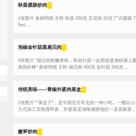
秋葵腊肠炒肉
1张图片 食材明细 主料 秋葵 250克 五花肉 20克 广式腊肠 75克 辅料 盐 7克 料酒 5ml 鸡精 5克 老抽
5ml ...
泡椒金针菇蒸扇贝肉
4张图片 “扇贝肉鲜嫩美味，和金针菇一起那就是海鲜遇上菌菇之后勘称完美搭配，用了泡椒提味，
真的好棒” 食材明细 主料 扇贝肉 450克 金针菇 200克 ...
传统美味——青椒外婆肉菜盒
1张图片 ““菜盒子”，是中国北方常见的一种小吃。一般以小麦粉做皮，蔬菜和肉类做馅，以“烙”的
方式加工至熟透即食。外婆菜是湖南湘西地区一道居家菜，原
嫩笋炒肉