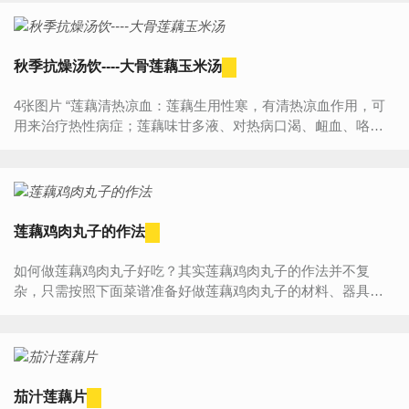
秋季抗燥汤饮----大骨莲藕玉米汤
4张图片 “莲藕清热凉血：莲藕生用性寒，有清热凉血作用，可
用来治疗热性病症；莲藕味甘多液、对热病口渴、衄血、咯
血、下血者尤为有益。 2. 通便止泻、健脾开胃：莲藕中含有黏
液...
莲藕鸡肉丸子的作法
如何做莲藕鸡肉丸子好吃？其实莲藕鸡肉丸子的作法并不复
杂，只需按照下面菜谱准备好做莲藕鸡肉丸子的材料、器具，
然后按照步骤一步步来做，您一定能学会莲藕鸡肉丸子的作
法，做...
茄汁莲藕片