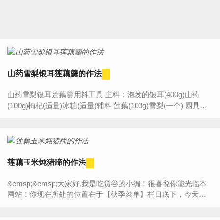
山药雪梨银耳莲藕羹的作法
山药雪梨银耳莲藕羹用料工具 主料：泡发的银耳(400g)山药
(100g)枸杞(适量)冰糖(适量)辅料 莲藕(100g)雪梨(一个) 厨具：
蒸锅分类汤羹甜味炖半小时普通难度 ...
莲藕玉米炖猪蹄的作法
&emsp;&emsp;大家好,我是吃货谷的小编！很喜悦你能光临本
网站！你现在所处的位置在于【秋季菜单】栏目底下，今天将
为大家带来的是“【莲藕玉米炖猪蹄的作法】”的详细内容介绍，
如...