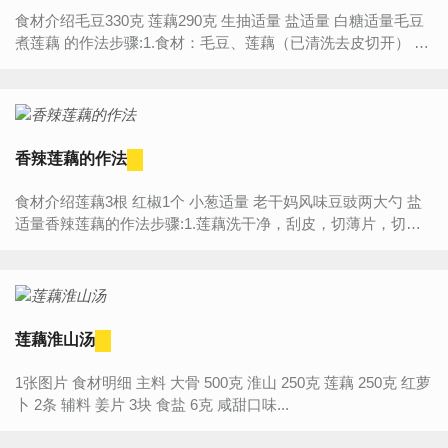
食材介绍毛豆330克 莲藕290克 生抽适量 盐适量 白糖适量毛豆
煮莲藕 的作法步骤:1.食材：毛豆、莲藕（已清洗去皮切开） 2.
将毛豆剥壳淘洗一下。 3.烧锅倒油烧热，下入切...
香辣莲藕的作法
食材介绍莲藕3根 红椒1个 小葱适量 老干妈风味豆豉两大勺 盐
适量香辣莲藕的作法步骤:1.莲藕洗干净，刮皮，切薄片，切好
之后，入水中泡着，避免变黑。 2.热锅下油、加入小葱...
莲藕淮山汤
1张图片 食材明细 主料 大骨 500克 淮山 250克 莲藕 250克 红萝
卜 2条 辅料 姜片 3块 食盐 6克 咸甜口味...