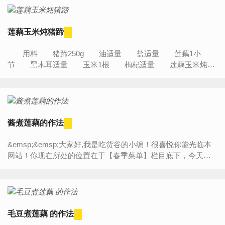
莲藕玉米炖猪蹄
用料 猪蹄250g 油适量 盐适量 莲藕1小
节 黑木耳适量 玉米1根 枸杞适量 莲藕玉米炖猪
蹄的作法步骤 1.准备好食材，猪蹄洗净，莲藕一小节，玉...
酱煮莲藕的作法
&emsp;&emsp;大家好,我是吃货谷的小编！很喜悦你能光临本
网站！你现在所处的位置在于【春季菜单】栏目底下，今天将
为大家带来的是“【酱煮莲藕的作法】”的详细内容介绍，如果你
对...
毛豆煮莲藕 的作法