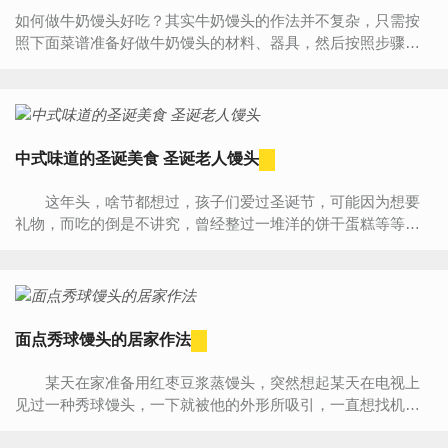
如何做牛奶馒头好吃？其实牛奶馒头的作法并不复杂，只需按
照下面菜谱准备好做牛奶馒头的材料、器具，然后按照步骤一
步步来做，您一定能学会牛奶馒头的作法，做出一道属于自己
的...
中式味道的圣诞美食 圣诞老人馒头
这年头，啥节都想过，孩子们爱过圣诞节，可能因为想要
礼物，而吃的倒是不讲究，曾经整过一堆洋的饼干蛋糕等等，
并不受欢迎，家里还是喜欢中国味的食材，所以就做了馒头版
圣诞老人...
面点秀球馒头的居家作法
某天在家准备用红枣豆浆蒸馒头，突然想起某天在电视上
见过一种秀球馒头，一下就被他的外形所吸引，一直想找机会
尝试都没行动，这次正好有时间尝试一下如何做。 秀球馒...