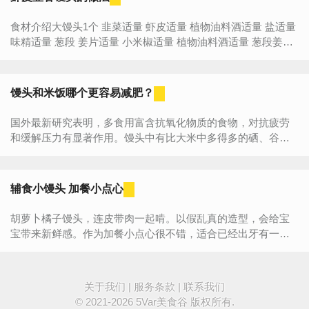
食材介绍大馒头1个 韭菜适量 虾皮适量 植物油料酒适量 盐适量
味精适量 葱段 姜片适量 小米椒适量 植物油料酒适量 葱段姜片
适量虾皮韭香馒头的做法步骤:1.原料 2....
馒头和米饭哪个更容易减肥？
国外最新研究表明，多食用富含抗氧化物质的食物，对抗疲劳
和缓解压力有显著作用。馒头中有比大米中多得多的硒、谷胱
苷肽，它们具有抗脂质过氧化的作用，阻断自由基对细胞的...
辅食小馒头 加餐小点心
胡萝卜橘子馒头，连皮带肉一起啃。以假乱真的造型，会给宝
宝带来新鲜感。作为加餐小点心很不错，适合已经出牙有一定
咀嚼能力的宝宝。食材：中筋面粉100克、胡萝卜泥75克、白糖
5克、...
关于我们
|
服务条款
|
联系我们
© 2021-2026
5Var美食谷
版权所有.