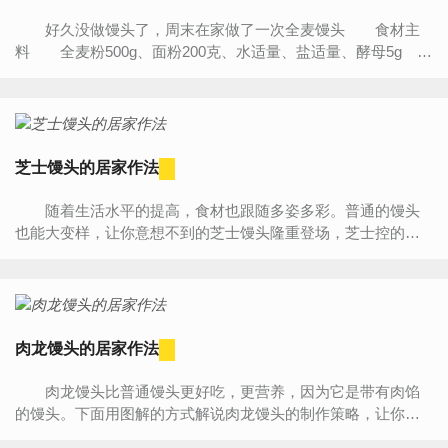
好久没做馒头了，周末在家做了一次全麦馒头 食材主
料 全麦粉500g、面粉200克、水适量、盐适量、酵母5g
步骤 1.全麦粉加入面机里 2.在加入200克面粉...
芝士馒头的居家作法
随着生活水平的提高，食材也跟随多姿多彩。普通的馒头
也能大变样，让你意想不到的芝士馒头隆重登场，芝士控的吃
货们准备好了吗?快马起来试试吧! 芝士馒头 原料：馒...
肉龙馒头的居家作法
肉龙馒头比普通馒头更好吃，更营养，因为它是带有肉馅
的馒头。下面用图解的方式解说肉龙馒头的制作策略，让你轻
松学会怎么做好吃的肉龙。 发面原料： 中筋面粉250