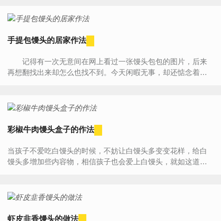
克...
手提包馒头的居家作法
记得有一次无意间在网上看过一张馒头包包的图片，后来
再想翻找出来却怎么也找不到。今天闲暇无事，却还惦念着那
只“馒头包包”!无奈只好脑洞大开，自己捉磨着摆弄了这款...
彩椒牛肉馒头盒子的作法
当孩子不爱吃白馒头的时候，不妨让白馒头多变变花样，给白
馒头多增加些内容物，相信孩子也会爱上白馒头，就如这道彩
椒牛肉馒头盒子，宝贝吃的好香，当妈妈的别提多开心啦~
彩...
虾皮韭香馒头的做法